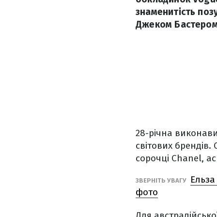
знаменитість по
Джеком Бастером
28-річна виконави
світових брендів.
сорочці Chanel, аси
Ельза
ЗВЕРНІТЬ УВАГУ
фото
Для австралійсько