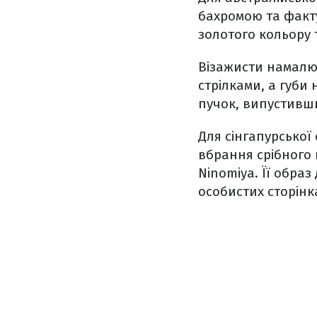
бахромою та факту
золотого кольору 
Візажисти намалю
стрілками, а губ
пучок, випустивши
Для сінгапурсько
вбрання срібного 
Ninomiya. Її обра
особистих сторінк