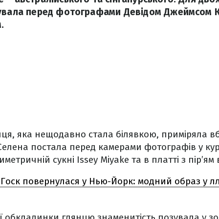
зувала перед фотографами Девідом Джеймсом 
.
ця, яка нещодавно стала білявкою, приміряла в
 Селена постала перед камерами фотографів у кур
метричній сукні Issey Miyake та в платті з пір’ям 
 Госк повернулася у Нью-Йорк: модний образ у л
ї обкладинки глянцю знаменитість позувала у зо