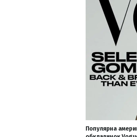
Популярна америк
обкладинок Vogue