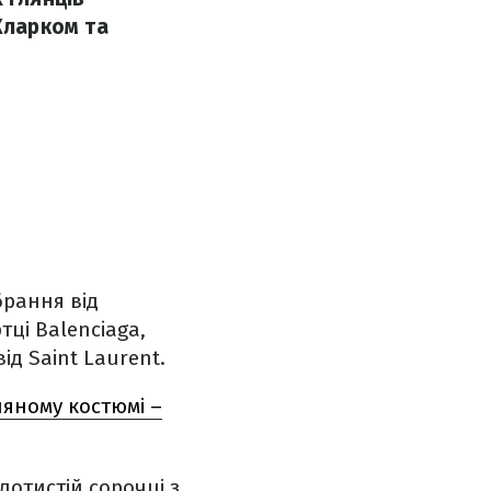
Кларком та
брання від
тці Balenciaga,
від Saint Laurent.
ляному костюмі –
лотистій сорочці з