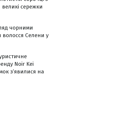
и великі сережки
гляд чорними
 волосся Селени у
туристичне
енду Noir Kei
омок з’явилися на