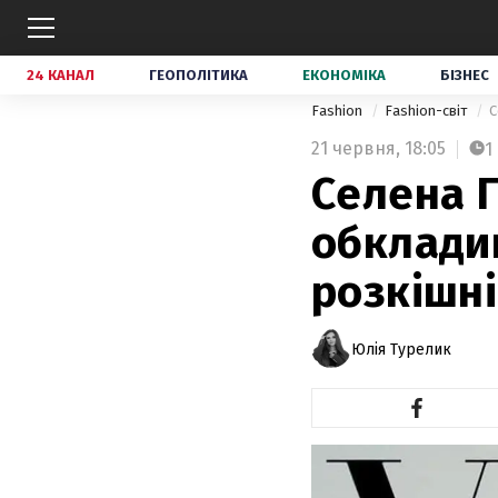
24 КАНАЛ
ГЕОПОЛІТИКА
ЕКОНОМІКА
БІЗНЕС
Fashion
Fashion-світ
С
21 червня,
18:05
1
Селена Г
обклади
розкішні
Юлія Турелик