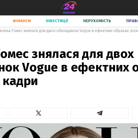
ФІНАНСИ
ІНВЕСТИЦІЇ
НЕРУХОМІСТЬ
ПРАВ
елена Гомес знялася для двох обкладинок Vogue в ефектних образах: розк
омес знялася для двох
нок Vogue в ефектних о
 кадри