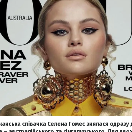
анська співачка Селена Гомес знялася одразу 
 – австралійського та сінгапурського. Для двох