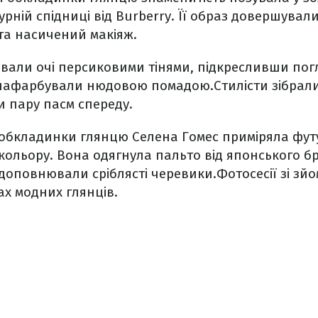
рній спідниці від Burberry. Її образ довершувал
та насичений макіяж.
вали очі персиковими тінями, підкресливши по
и нафарбували нюдовою помадою.Стилісти зібрали
 пару пасм спереду.
ї обкладинки глянцю Селена Гомес приміряла фу
кольору. Вона одягнула пальто від японського бр
з доповнювали сріблясті черевики.Фотосесії зі зй
ах модних глянців.