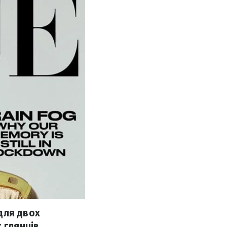
для двох
 глянців