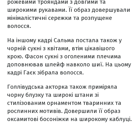
рожевими трояндами з довгими та
широкими рукавами. Її образ довершували
мінімалістичні сережки та розпущене
волосся.
На іншому кадрі Сальма постала також у
чорній сукні з квітами, втім цікавішого
крою. Фасон сукні з оголеними плечима
доповнював шлейф навколо шиї. На цьому
кадрі Гаєк зібрала волосся.
Голлівудська акторка також приміряла
чорну блузку та широкі штани зі
стилізованим орнаментом тваринних та
рослинних мотивів. Довершили її образ
оксамитові босоніжки на широкому каблуці.