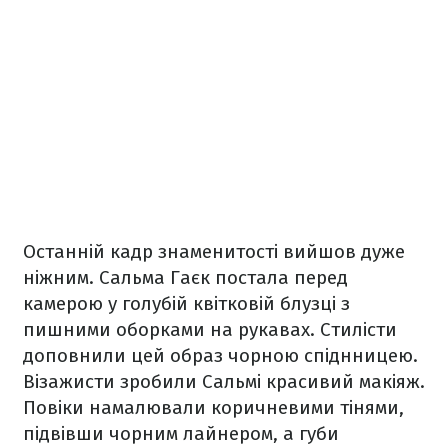
Останній кадр знаменитості вийшов дуже
ніжним. Сальма Гаєк постала перед
камерою у голубій квітковій блузці з
пишними оборками на рукавах. Стилісти
доповнили цей образ чорною спіднницею.
Візажисти зробили Сальмі красивий макіяж.
Повіки намалювали коричневими тінями,
підвівши чорним лайнером, а губи