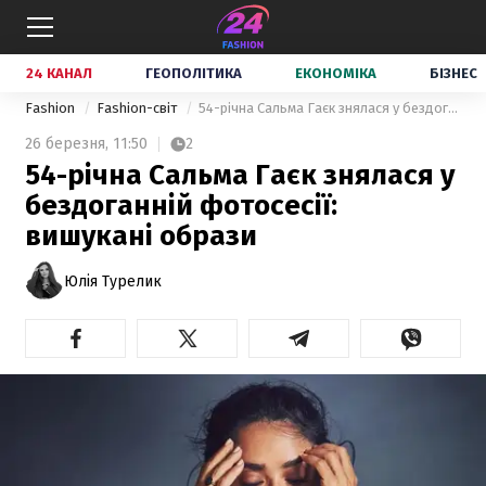
24 КАНАЛ
ГЕОПОЛІТИКА
ЕКОНОМІКА
БІЗНЕС
Fashion
Fashion-світ
54-річна Сальма Гаєк знялася у бездоганній фотосесії: вишукані образи
26 березня,
11:50
2
54-річна Сальма Гаєк знялася у
бездоганній фотосесії:
вишукані образи
Юлія Турелик