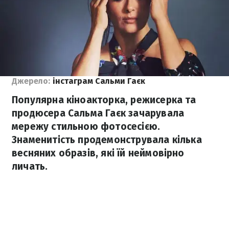
Джерело:
інстаграм Сальми Гаєк
Популярна кіноакторка, режисерка та
продюсера Сальма Гаєк зачарувала
мережу стильною фотосесією.
Знаменитість продемонструвала кілька
весняних образів, які їй неймовірно
личать.