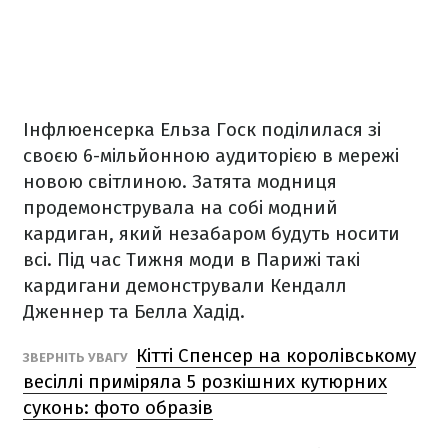
Інфлюенсерка Ельза Госк поділилася зі
своєю 6-мільйонною аудиторією в мережі
новою світлиною. Затята модниця
продемонструвала на собі модний
кардиган, який незабаром будуть носити
всі. Під час Тижня моди в Парижі такі
кардигани демонстрували Кендалл
Дженнер та Белла Хадід.
Кітті Спенсер на королівському
ЗВЕРНІТЬ УВАГУ
весіллі приміряла 5 розкішних кутюрних
суконь: фото образів