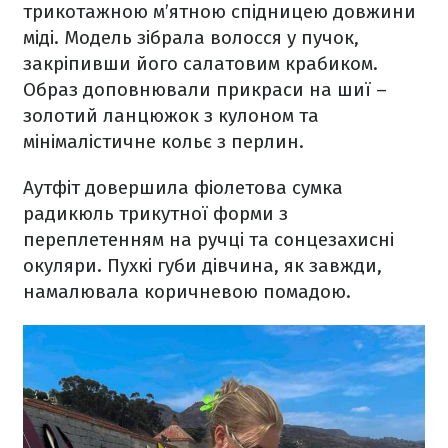
трикотажною м’ятною спідницею довжини
міді. Модель зібрала волосся у пучок,
закріпивши його салатовим крабиком.
Образ доповнювали прикраси на шиї –
золотий ланцюжок з кулоном та
мінімалістичне кольє з перлин.
Аутфіт довершила фіолетова сумка
радикюль трикутної форми з
переплетенням на ручці та сонцезахисні
окуляри. Пухкі губи дівчина, як завжди,
намалювала коричневою помадою.