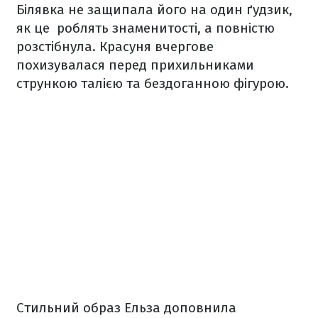
Білявка не защипала його на один ґудзик,
як це роблять знаменитості, а повністю
розстібнула. Красуня вчергове
похизувалася перед прихильниками
стрункою талією та бездоганною фігурою.
Стильний образ Ельза доповнила