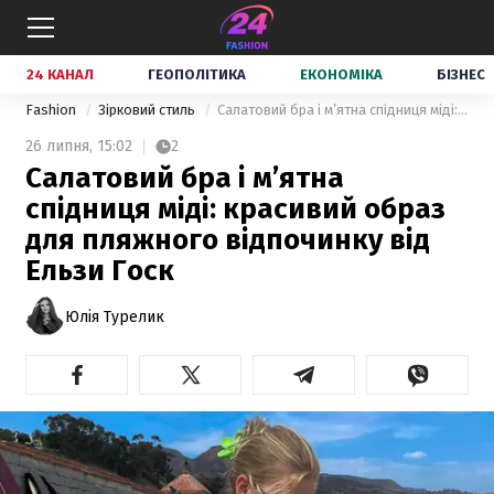
24 КАНАЛ
ГЕОПОЛІТИКА
ЕКОНОМІКА
БІЗНЕС
Fashion
Зірковий стиль
Салатовий бра і м’ятна спідниця міді: красивий образ для пляжного відпочинку від Ельзи Госк
26 липня,
15:02
2
Салатовий бра і м’ятна
спідниця міді: красивий образ
для пляжного відпочинку від
Ельзи Госк
Юлія Турелик