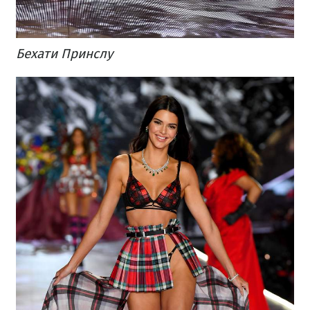
Бехати Принслу