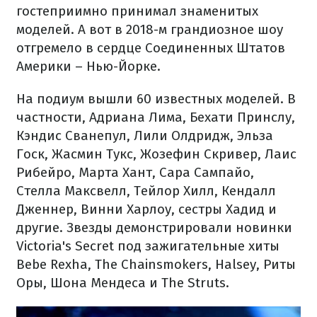
гостеприимно принимал знаменитых
моделей. А вот в 2018-м грандиозное шоу
отгремело в сердце Соединенных Штатов
Америки – Нью-Йорке.
На подиум вышли 60 известных моделей. В
частности, Адриана Лима, Бехати Принслу,
Кэндис Сванепул, Лили Олдридж, Эльза
Госк, Жасмин Тукс, Жозефин Скривер, Лаис
Рибейро, Марта Хант, Сара Сампайо,
Стелла Максвелл, Тейлор Хилл, Кендалл
Дженнер, Винни Харлоу, сестры Хадид и
другие. Звезды демонстрировали новинки
Victoria's Secret под зажигательные хиты
Bebe Rexha, The Chainsmokers, Halsey, Риты
Оры, Шона Мендеса и The Struts.