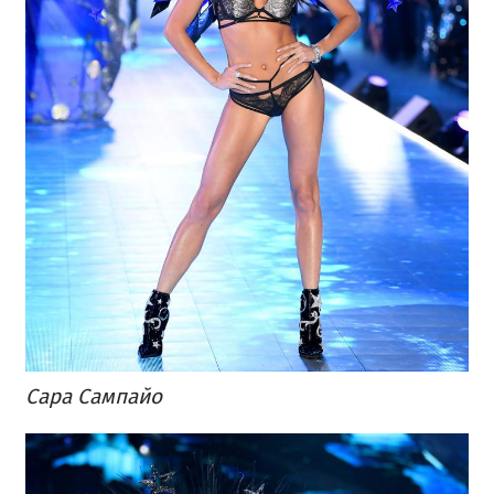
Сара Сампайо