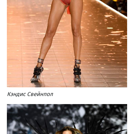
Кэндис Свейнпол