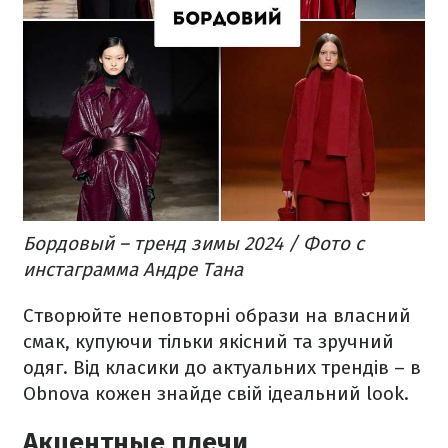
Бордовый – тренд зимы 2024 / Фото с
инстаграмма Андре Тана
Створюйте неповторні образи на власний
смак, купуючи тільки якісний та зручний
одяг. Від класики до актуальних трендів – в
Obnova кожен знайде свій ідеальний look.
Акцентные плечи