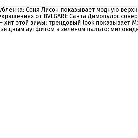
дубленка: Соня Лисон показывает модную верх
украшениях от BVLGARI: Санта Димопулос сове
– хит этой зимы: трендовый look показывает М
изящным аутфитом в зеленом пальто: миловид