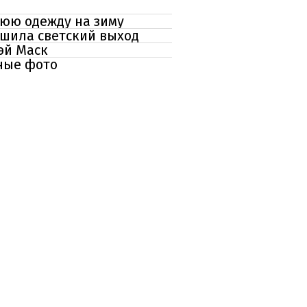
нюю одежду на зиму
ршила светский выход
эй Маск
ные фото