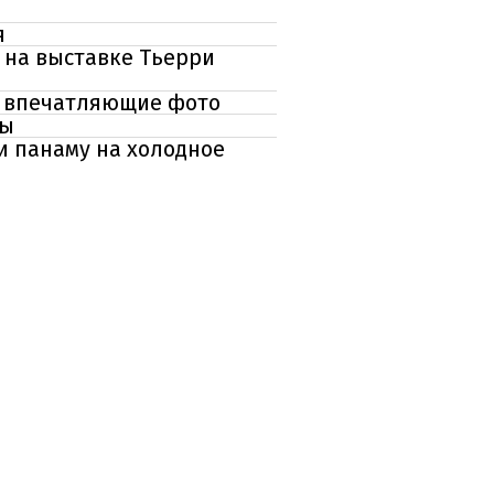
я
 на выставке Тьерри
r: впечатляющие фото
ры
и панаму на холодное