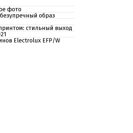
ое фото
 безупречный образ
 принтом: стильный выход
021
нов Electrolux EFP/W