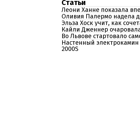
Статьи
Леони Ханне показала вп
Оливия Палермо надела д
Эльза Хоск учит, как соче
Кайли Дженнер очаровала
Во Львове стартовало само
Настенный электрокамин с
2000S