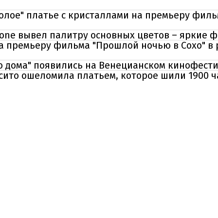
голое" платье с кристаллами на премьеру фил
one вывел палитру основных цветов – яркие ф
 премьеру фильма "Прошлой ночью в Сохо" в р
о дома" появились на Венецианском кинофести
осито ошеломила платьем, которое шили 1900 