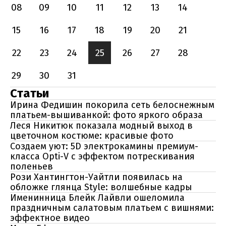
08
09
10
11
12
13
14
15
16
17
18
19
20
21
22
23
24
25
26
27
28
29
30
31
Статьи
Ирина Федишин покорила сеть белоснежным
платьем-вышиванкой: фото яркого образа
Леся Никитюк показала модный выход в
цветочном костюме: красивые фото
Создаем уют: 5D электрокамины премиум-
класса Opti-V с эффектом потрескивания
поленьев
Рози Хантингтон-Уайтли появилась на
обложке глянца Style: волшебные кадры
Именинница Блейк Лайвли ошеломила
праздничным салатовым платьем с вишнями:
эффектное видео