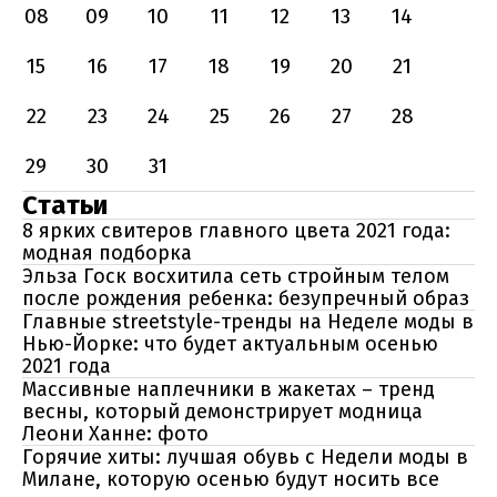
08
09
10
11
12
13
14
15
16
17
18
19
20
21
22
23
24
25
26
27
28
29
30
31
Статьи
8 ярких свитеров главного цвета 2021 года:
модная подборка
Эльза Госк восхитила сеть стройным телом
после рождения ребенка: безупречный образ
Главные streetstyle-тренды на Неделе моды в
Нью-Йорке: что будет актуальным осенью
2021 года
Массивные наплечники в жакетах – тренд
весны, который демонстрирует модница
Леони Ханне: фото
Горячие хиты: лучшая обувь с Недели моды в
Милане, которую осенью будут носить все