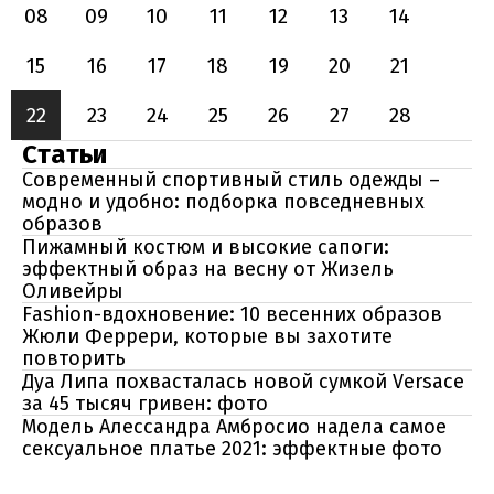
08
09
10
11
12
13
14
15
16
17
18
19
20
21
22
23
24
25
26
27
28
Статьи
Современный спортивный стиль одежды –
модно и удобно: подборка повседневных
образов
Пижамный костюм и высокие сапоги:
эффектный образ на весну от Жизель
Оливейры
Fashion-вдохновение: 10 весенних образов
Жюли Феррери, которые вы захотите
повторить
Дуа Липа похвасталась новой сумкой Versace
за 45 тысяч гривен: фото
Модель Алессандра Амбросио надела самое
сексуальное платье 2021: эффектные фото