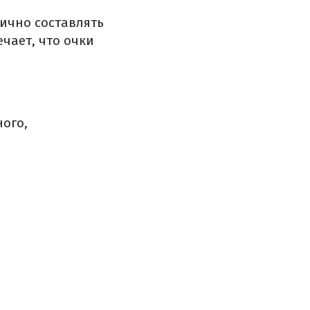
ично составлять
ечает, что очки
ного,