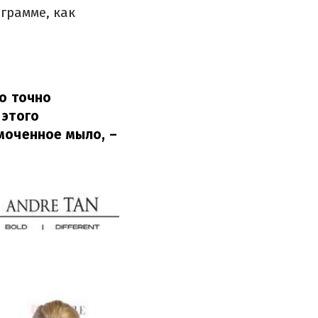
грамме, как
но точно
 этого
смоченное мыло,
–