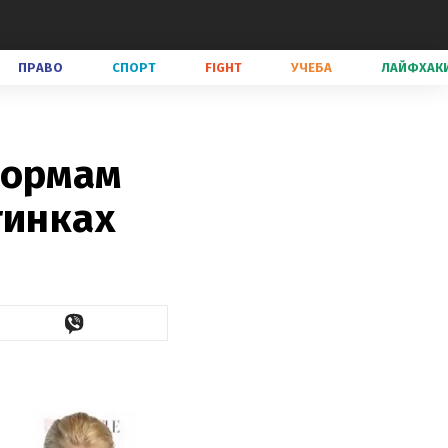
ПРАВО
СПОРТ
FIGHT
УЧЕБА
ЛАЙФХАК
формам
тинках