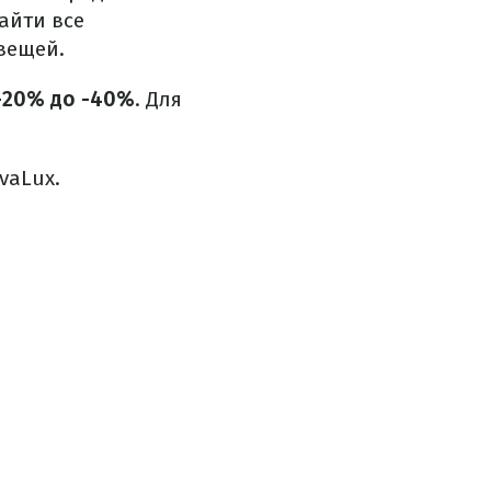
айти все
вещей.
-20% до -40%
. Для
vaLux.