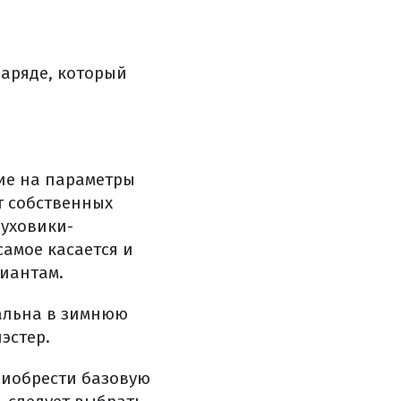
наряде, который
ие на параметры
т собственных
пуховики-
самое касается и
иантам.
уальна в зимнюю
эстер.
риобрести базовую