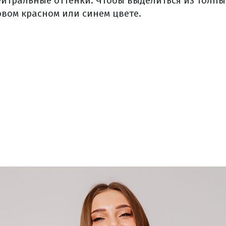
ейтральные оттенки. Чтобы выделиться из толпы
овом красном или синем цвете.