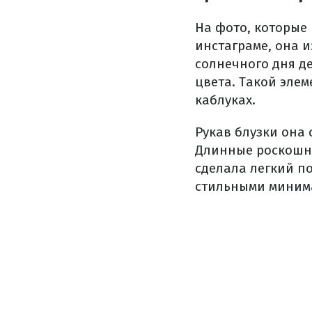
На фото, которые
инстаграме, она 
солнечного дня д
цвета. Такой эле
каблуках.
Рукав блузки она 
Длинные роскошны
сделала легкий п
стильными минима