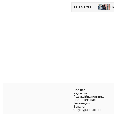
LIFESTYLE
З
Про нас
Редакція
Редакційна політика
Про телеканал
Телеведучі
Вакансії
Структура власності