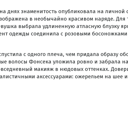
 на днях знаменитость опубликовала на личной 
изображена в необычайно красивом наряде. Для 
евушка выбрала удлиненную атласную блузку яр
мент одежды соединила с розовыми босоножками
спустила с одного плеча, чем придала образу об
е волосы Фонсека уложила ровно и забрала на
овседневный макияж в нюдовых оттенках. Довер
листичными аксессуарами: ожерельем на шее и 