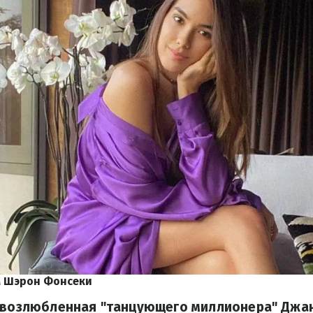
м Шэрон Фонсеки
, возлюбленная "танцующего миллионера" Джан