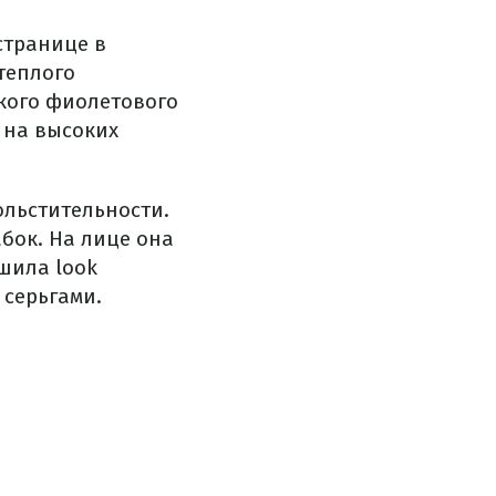
странице в
теплого
кого фиолетового
 на высоких
ольстительности.
бок. На лице она
шила look
серьгами.