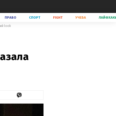
ПРАВО
СПОРТ
FIGHT
УЧЕБА
ЛАЙФХАК
ий look
казала