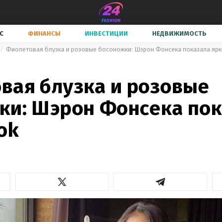
С
ФИНАНСЫ
ИНВЕСТИЦИИ
НЕДВИЖИМОСТЬ
Фиолетовая блузка и розовые босоножки: Шэрон Фонсека показала ярк
вая блузка и розовые
ки: Шэрон Фонсека по
ok