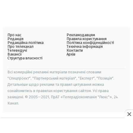
Про нас
Рекламодавцям
Редакція
Правила користування
Редакційна політика
Політика конфіденційності
Про телеканал
Технічна інформація
Телеведучі
Контакти
Вакансії
Архів
Структура власності
Всі комерційні рекламні матеріали позначені словами
"Спецпроєкт", "Партнерський матеріал", "Експерт", "Позиція".
Детальніше щодо реклами та правил цитування можна
ознайомитись в правилах користування сайтом. Усі права
захищені. © 2005—2021, ПрАТ «Телерадіокомпанія "Люкс"», 24
Канал.