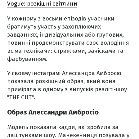
Vogue: розкішні світлини
У кожному з восьми епізодів учасники
братимуть участь у захоплюючих
завданнях, індивідуальних або групових, і
повинні продемонструвати своє володіння
всіма техніками: стрижками, зачісками та
фарбуванням.
У своєму інстаграмі Алессандра Амбросіо
показала розкішний образ, який вона
приміряла в одному з випусків реаліті-шоу
"THE CUT".
Образ Алессандри Амбросіо
Модель показала кадри, які зробила за
лаштунками шоу. Манекенниця позувала у