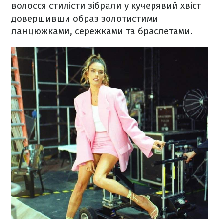
волосся стилісти зібрали у кучерявий хвіст
довершивши образ золотистими
ланцюжками, сережками та браслетами.