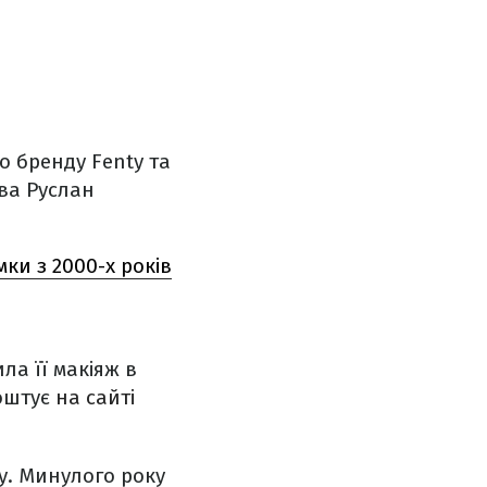
о бренду Fenty та
ова Руслан
мки з 2000-х років
ла її макіяж в
коштує
на сайті
у. Минулого року