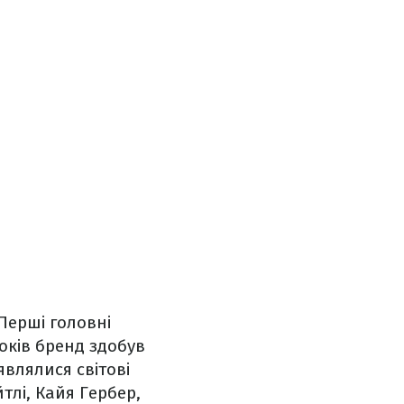
Перші головні
оків бренд здобув
влялися світові
тлі, Кайя Гербер,