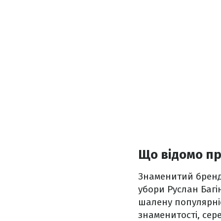
Що відомо пр
Знаменитий бренд 
убори Руслан Багі
шалену популярніс
знаменитості, сере