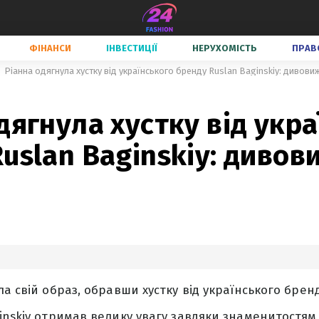
ФІНАНСИ
ІНВЕСТИЦІЇ
НЕРУХОМІСТЬ
ПРАВ
Ріанна одягнула хустку від українського бренду Ruslan Baginskiy: дивов
дягнула хустку від укр
uslan Baginskiy: диво
а свій образ, обравши хустку від українського бренд
inskiy отримав велику увагу завдяки знаменитостям