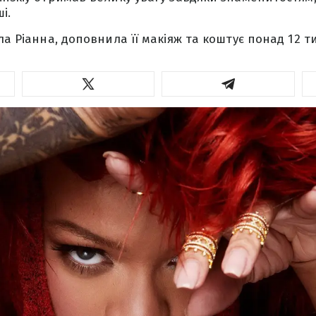
і.
ла Ріанна, доповнила її макіяж та коштує понад 12 т