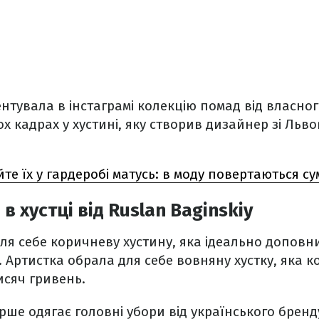
тувала в інстаграмі колекцію помад від власног
ох кадрах у хустині, яку створив дизайнер зі Льв
те їх у гардеробі матусь: в моду повертаються су
в хустці від Ruslan Baginskiy
ля себе коричневу хустину, яка ідеально доповни
 Артистка обрала для себе вовняну хустку, яка 
исяч гривень.
рше одягає головні убори від українського бренд