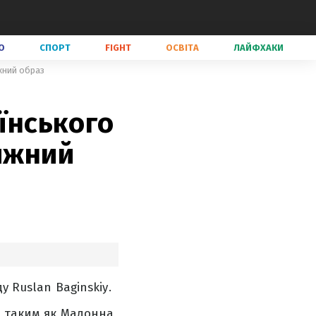
О
СПОРТ
FIGHT
ОСВІТА
ЛАЙФХАКИ
ижний образ
аїнського
вижний
у Ruslan Baginskiy.
, таким як Мадонна,