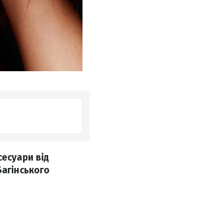
сесуари від
Багінського