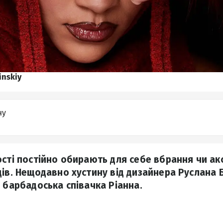
inskiy
ну
ості постійно обирають для себе вбрання чи ак
дів. Нещодавно хустину від дизайнера Руслана 
 барбадоська співачка Ріанна.