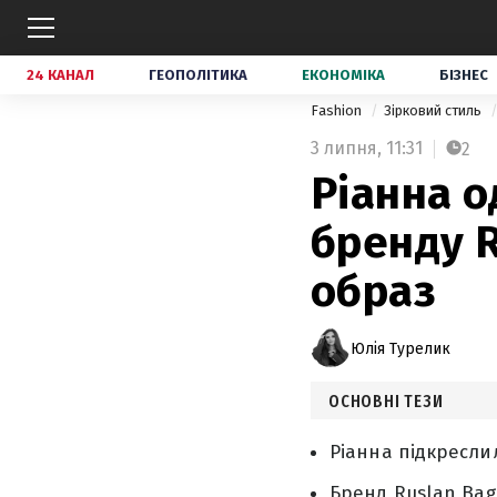
24 КАНАЛ
ГЕОПОЛІТИКА
ЕКОНОМІКА
БІЗНЕС
Fashion
Зірковий стиль
3 липня,
11:31
2
Ріанна о
бренду R
образ
Юлія Турелик
ОСНОВНІ ТЕЗИ
Ріанна підкреслил
Бренд Ruslan Bag