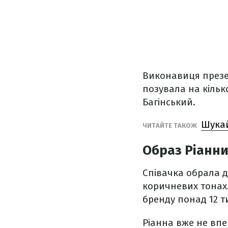
Виконавиця презен
позувала на кільк
Багінський.
Шукай
ЧИТАЙТЕ ТАКОЖ
Образ Ріанни 
Співачка обрала д
коричневих тонах.
бренду
понад 12 т
Ріанна вже не впе