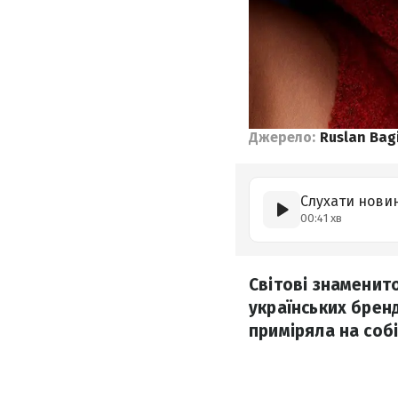
Джерело:
Ruslan Bag
Слухати нови
00:41 хв
Світові знаменит
українських брен
приміряла на собі