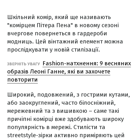
Шкільний комір, який ще називають
"комірцем Пітера Пена" в новому сезоні
вчергове повернеться в гардероби
модниць. Цей вінтажний елемент можна
прослідкувати у новій стилізації.
Fashion-натхнення: 9 весняних
ЗВЕРНІТЬ УВАГУ
образів Леоні Ганне, які ви захочете
повторити
Широкий, подовжений, з гострими кутами,
або заокруглений, часто білосніжний,
мережевний та з вишивкою – саме такі
причіпні комірці вже здобувають широку
популярність в мережі. Стилісти та
streetstyle-зірки активно приміряють цей