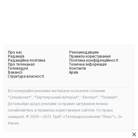
Про нас
Рекламодавцям
Редакція
Правила користування
Редакційна політика
Політика конфіденційності
Про телеканал
Технічна інформація
Телеведучі
Контакти
Вакансії
Архів
Структура власності
Всі комерційні рекламні матеріали позначені словами
"Спецпроєкт", "Партнерський матеріал", "Експерт", "Позиція".
Детальніше щодо реклами та правил цитування можна
ознайомитись в правилах користування сайтом. Усі права
захищені. © 2005—2021, ПрАТ «Телерадіокомпанія "Люкс"», 24
Канал.