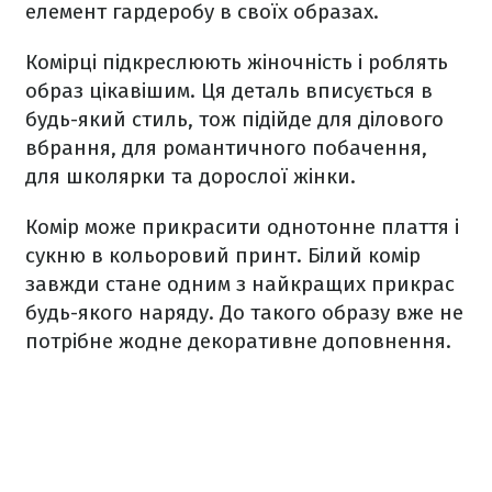
елемент гардеробу в своїх образах.
Комірці
підкреслюють
жіночність
і
роблять
образ
цікавішим.
Ця
деталь
вписується
в
будь-який
стиль, тож
підійде
для
ділового
вбрання,
для
романтичного
побачення
,
для
школярки та
дорослої
жінки
.
Комір
може
прикрасити
однотонне плаття
і
сукню
в
кольоровий
принт
.
Б
ілий
комір
завжди
стане
одним
з найкращих
прикрас
будь-якого
наряду
. До такого образу
вже не
потрібне жодне
декоративне
доповнення
.