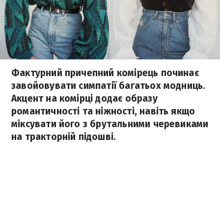
Фактурний причепний комірець починає
завойовувати симпатії багатьох модниць.
Акцент на комірці додає образу
романтичності та ніжності, навіть якщо
міксувати його з брутальними черевиками
на тракторній підошві.