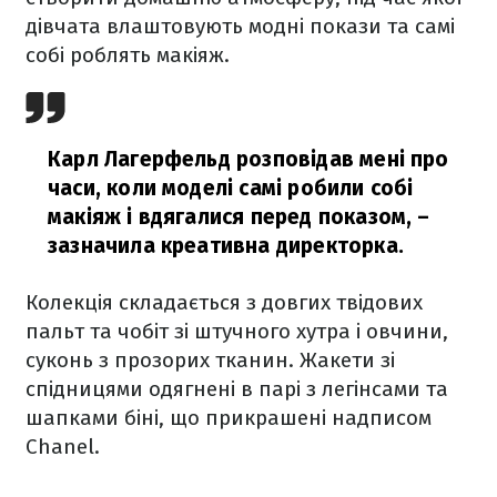
дівчата влаштовують модні покази та самі
собі роблять макіяж.
Карл Лагерфельд розповідав мені про
часи, коли моделі самі робили собі
макіяж і вдягалися перед показом,
–
зазначила креативна директорка.
Колекція складається з довгих твідових
пальт та чобіт зі штучного хутра і овчини,
суконь з прозорих тканин. Жакети зі
спідницями одягнені в парі з легінсами та
шапками біні, що прикрашені надписом
Chanel.