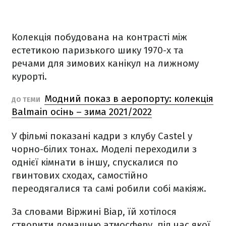
Колекція побудована на контрасті між
естетикою паризького шику 1970-х та
речами для зимових канікул на лижному
курорті.
Модний показ в аеропорту: колекція
ДО ТЕМИ
Balmain осінь – зима 2021/2022
У фільмі показані кадри з клубу Castel у
чорно-білих тонах. Моделі переходили з
однієї кімнати в іншу, спускалися по
гвинтових сходах, самостійно
переодягалися та самі робили собі макіяж.
За словами Віржині Віар, їй хотілося
створити домашню атмосферу, під час якої