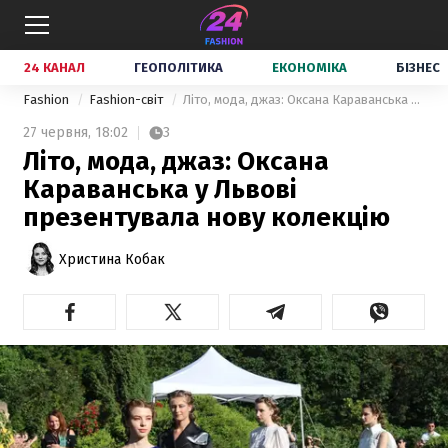
24 КАНАЛ
ГЕОПОЛІТИКА
ЕКОНОМІКА
БІЗНЕС
Fashion
Fashion-світ
Літо, мода, джаз: Оксана Караванська у Львові презентувала нову колекцію
27 червня,
18:02
3
Літо, мода, джаз: Оксана
Караванська у Львові
презентувала нову колекцію
Христина Кобак