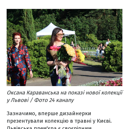
Оксана Караванська на показі нової колекції
у Львові / Фото 24 каналу
Зазначимо, вперше дизайнерки
презентували колекцію в травні у Києві.
Львівська прем'єра є своєрідним