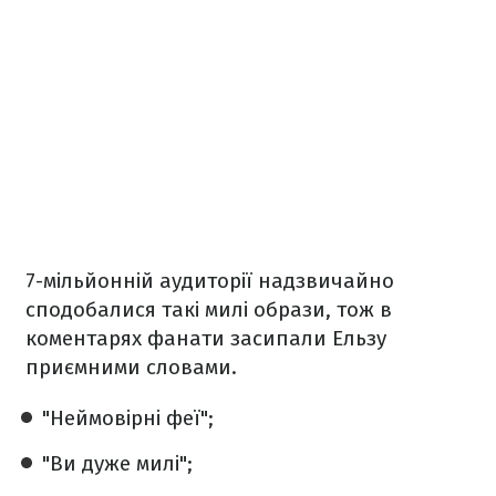
7-мільйонній аудиторії надзвичайно
сподобалися такі милі образи, тож в
коментарях фанати засипали Ельзу
приємними словами.
"Неймовірні феї";
"Ви дуже милі";