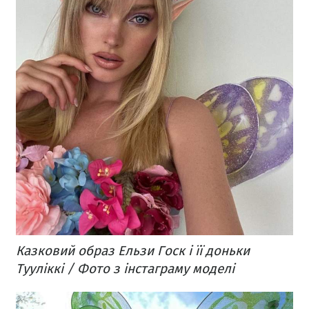
Казковий образ Ельзи Госк і її доньки
Тууліккі / Фото з інстаграму моделі