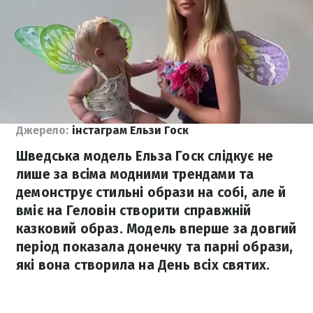
Джерело:
інстаграм Ельзи Госк
Шведська модель Ельза Госк слідкує не
лише за всіма модними трендами та
демонструє стильні образи на собі, але й
вміє на Геловін створити справжній
казковий образ. Модель вперше за довгий
період показала донечку та парні образи,
які вона створила на День всіх святих.