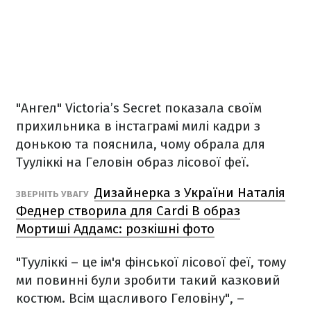
"Ангел" Victoria’s Secret показала своїм
прихильника в інстаграмі милі кадри з
донькою та пояснила, чому обрала для
Тууліккі на Геловін образ лісової феї.
Дизайнерка з України Наталія
ЗВЕРНІТЬ УВАГУ
Феднер створила для Cardi B образ
Мортиші Аддамс: розкішні фото
"Тууліккі – це ім'я фінської лісової феї, тому
ми повинні були зробити такий казковий
костюм. Всім щасливого Геловіну", –