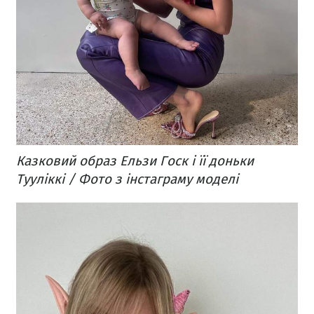
Казковий образ Ельзи Госк і її доньки
Тууліккі / Фото з інстаграму моделі