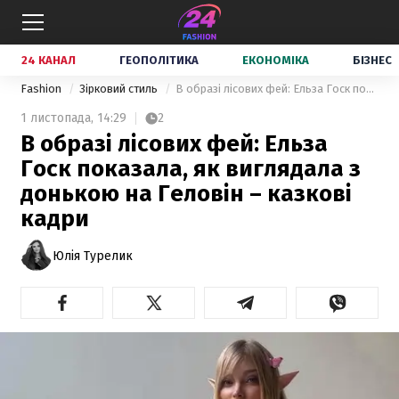
24 КАНАЛ
ГЕОПОЛІТИКА
ЕКОНОМІКА
БІЗНЕС
Fashion
Зірковий стиль
В образі лісових фей: Ельза Госк показала, як виглядала з донькою на Геловін – казкові кадри
1 листопада,
14:29
2
В образі лісових фей: Ельза
Госк показала, як виглядала з
донькою на Геловін – казкові
кадри
Юлія Турелик