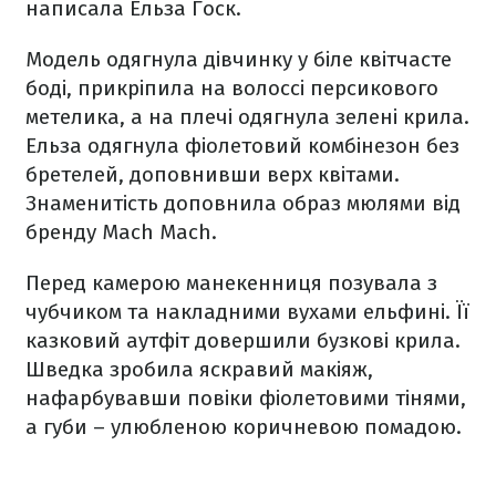
написала Ельза Госк.
Модель одягнула дівчинку у біле квітчасте
боді, прикріпила на волоссі персикового
метелика, а на плечі одягнула зелені крила.
Ельза одягнула фіолетовий комбінезон без
бретелей, доповнивши верх квітами.
Знаменитість доповнила образ мюлями від
бренду Mach Mach.
Перед камерою манекенниця позувала з
чубчиком та накладними вухами ельфині. Її
казковий аутфіт довершили бузкові крила.
Шведка зробила яскравий макіяж,
нафарбувавши повіки фіолетовими тінями,
а губи – улюбленою коричневою помадою.