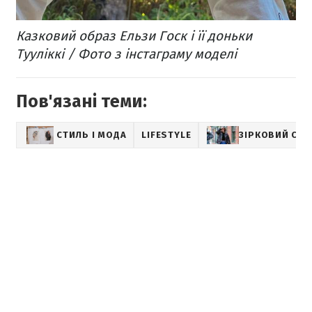
Казковий образ Ельзи Госк і її доньки
Тууліккі / Фото з інстаграму моделі
Пов'язані теми:
СТИЛЬ І МОДА
LIFESTYLE
ЗІРКОВИЙ СТИ