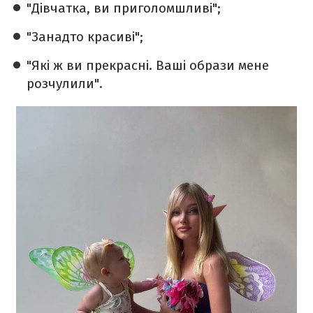
"Дівчатка, ви приголомшливі";
"Занадто красиві";
"Які ж ви прекрасні. Ваші образи мене
розчулили".