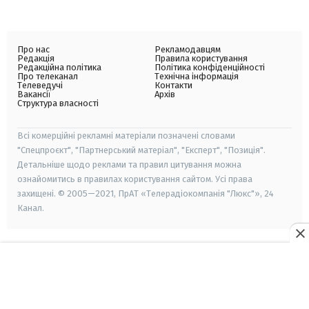
Про нас
Рекламодавцям
Редакція
Правила користування
Редакційна політика
Політика конфіденційності
Про телеканал
Технічна інформація
Телеведучі
Контакти
Вакансії
Архів
Структура власності
Всі комерційні рекламні матеріали позначені словами
"Спецпроєкт", "Партнерський матеріал", "Експерт", "Позиція".
Детальніше щодо реклами та правил цитування можна
ознайомитись в правилах користування сайтом. Усі права
захищені. © 2005—2021, ПрАТ «Телерадіокомпанія "Люкс"», 24
Канал.