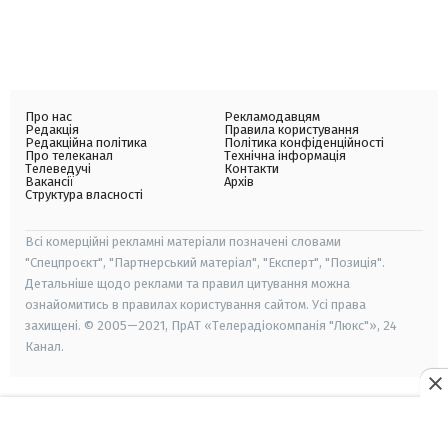
Про нас
Рекламодавцям
Редакція
Правила користування
Редакційна політика
Політика конфіденційності
Про телеканал
Технічна інформація
Телеведучі
Контакти
Вакансії
Архів
Структура власності
Всі комерційні рекламні матеріали позначені словами
"Спецпроєкт", "Партнерський матеріал", "Експерт", "Позиція".
Детальніше щодо реклами та правил цитування можна
ознайомитись в правилах користування сайтом. Усі права
захищені. © 2005—2021, ПрАТ «Телерадіокомпанія "Люкс"», 24
Канал.