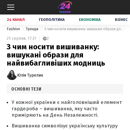
24 КАНАЛ
ГЕОПОЛІТИКА
ЕКОНОМІКА
БІЗНЕС
Fashion
Тренди
З чим носити вишиванку: вишукані образи для найвибагливіших модниць
21 серпня,
17:37
2
З чим носити вишиванку:
вишукані образи для
найвибагливіших модниць
Юлія Турелик
ОСНОВНІ ТЕЗИ
У кожної українки є найголовніший елемент
гардероба – вишиванка, яку часто
приміряють на День Незалежності.
Вишиванка символізує українську культуру