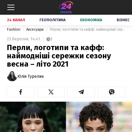
24 КАНАЛ
ГЕОПОЛІТИКА
ЕКОНОМІКА
БІЗНЕС
Fashion
Аксесуари
Перли, логотипи та кафф: наймодніші сережки сезону весна – літо 2021
23 березня,
14:41
3
Перли, логотипи та кафф:
наймодніші сережки сезону
весна – літо 2021
Юлія Турелик