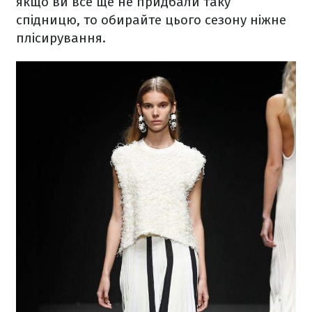
якщо ви все ще не придбали таку
спідницю, то обирайте цього сезону ніжне
плісирування.