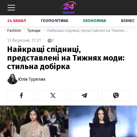
24 КАНАЛ
ГЕОПОЛІТИКА
ЕКОНОМІКА
БІЗНЕС
Fashion
Тренди
Найкращі спідниці, представлені на Тижнях моди: стильна добірка
12 березня,
17:21
3
Найкращі спідниці,
представлені на Тижнях моди:
стильна добірка
Юлія Турелик