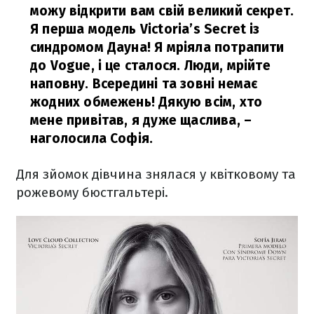
можу відкрити вам свій великий секрет.
Я перша модель Victoria’s Secret із
синдромом Дауна! Я мріяла потрапити
до Vogue, і це сталося. Люди, мрійте
наповну. Всередині та зовні немає
жодних обмежень! Дякую всім, хто
мене привітав, я дуже щаслива,
–
наголосила Софія.
Для зйомок дівчина знялася у квітковому та
рожевому бюстгальтері.