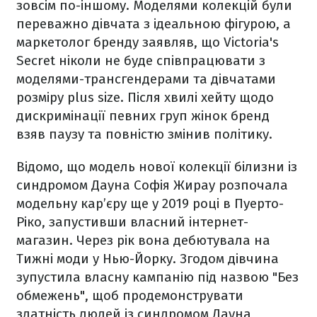
зовсім по-іншому. Моделями колекцій були
переважно дівчата з ідеальною фігурою, а
маркетолог бренду заявляв, що Victoria's
Secret ніколи не буде співпрацювати з
моделями-трансгендерами та дівчатами
розміру plus size. Після хвилі хейту щодо
дискримінації певних груп жінок бренд
взяв паузу та повністю змінив політику.
Відомо, що модель нової колекції білизни із
синдромом Дауна Cофія Жирау розпочала
модельну кар’єру ще у 2019 році в Пуерто-
Ріко, запустивши власний інтернет-
магазин. Через рік вона дебютувала на
Тижні моди у Нью-Йорку. Згодом дівчина
зупустила власну кампанію під назвою "Без
обмежень", щоб продемонструвати
здатність людей із синдромом Дауна