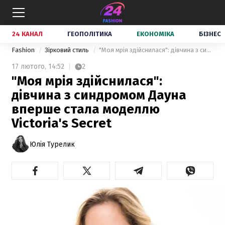
24 КАНАЛ
ГЕОПОЛІТИКА
ЕКОНОМІКА
БІЗНЕС
Fashion
Зірковий стиль
"Моя мрія здійснилася": дівчина з синдромом Дауна вперше стала моделлю Victoria's Secret
17 лютого,
14:52
2
"Моя мрія здійснилася":
дівчина з синдромом Дауна
вперше стала моделлю
Victoria's Secret
Юлія Турелик