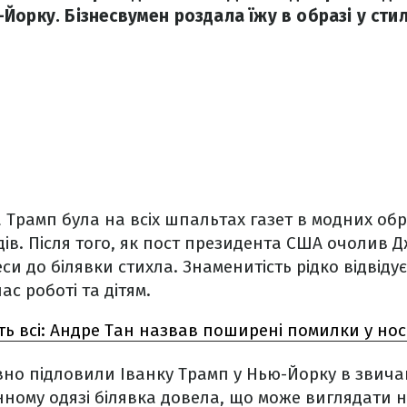
Йорку. Бізнесвумен роздала їжу в образі у стил
а Трамп була на всіх шпальтах газет в модних обр
ів. Після того, як пост президента США очолив 
си до білявки стихла. Знаменитість рідко відвідує
ас роботі та дітям.
ть всі: Андре Тан назвав поширені помилки у нос
но підловили Іванку Трамп у Нью-Йорку в звича
нному одязі білявка довела, що може виглядати