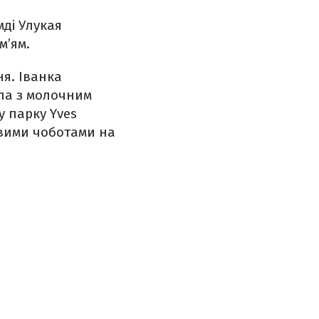
мді Улукая
м’ям.
я. Іванка
ала з молочним
у парку Yves
вими чоботами на