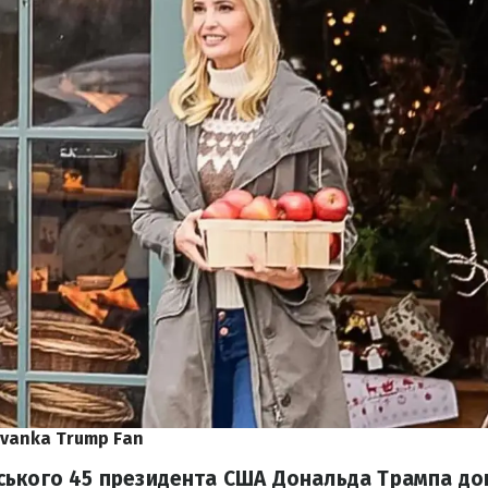
Ivanka Trump Fan
ського 45 президента США Дональда Трампа д