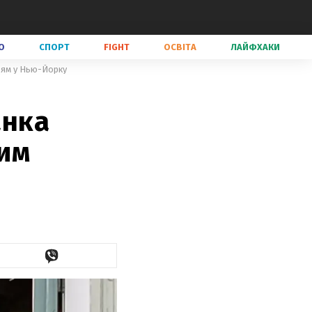
О
СПОРТ
FIGHT
ОСВІТА
ЛАЙФХАКИ
дям у Нью-Йорку
анка
им