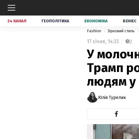
24 КАНАЛ
ГЕОПОЛІТИКА
ЕКОНОМІКА
БІЗНЕС
Fashion
Зірковий стиль
17 січня,
14:33
2
У молочн
Трамп р
людям у
Юлія Турелик