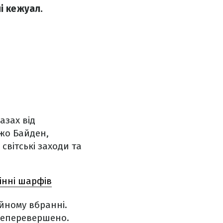
і кежуал.
азах від
Джо Байден,
 світські заходи та
інні шарфів
йному вбранні.
 неперевершено.