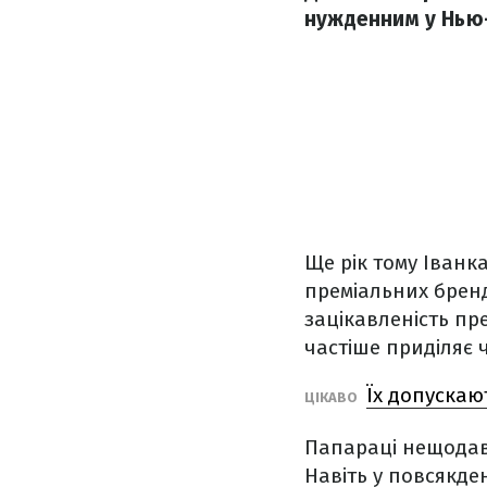
нужденним у Нью-
Ще рік тому Іванк
преміальних бренд
зацікавленість пре
частіше приділяє ч
Їх допускаю
ЦІКАВО
Папараці нещодав
Навіть у повсякде