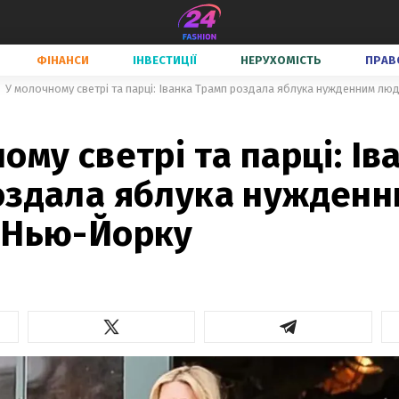
ФІНАНСИ
ІНВЕСТИЦІЇ
НЕРУХОМІСТЬ
ПРАВ
У молочному светрі та парці: Іванка Трамп роздала яблука нужденним лю
ому светрі та парці: Ів
оздала яблука нужденн
 Нью-Йорку