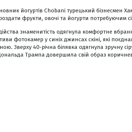
сновник йогуртів Chobani турецький бізнесмен Ха
роздати фрукти, овочі та йогурти потребуючим сі
дійства знаменитість одягнула комфортне вбранн
тиви фотокамер у синіх джинсах скіні, які поєдн
ною. Зверху 40-річна білявка одягнула зручну сір
Дональда Трампа довершила свій образ коричне