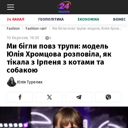
24 КАНАЛ
ГЕОПОЛІТИКА
ЕКОНОМІКА
БІЗНЕС
Fashion
Fashion-світ
Ми бігли повз трупи: модель Юлія Хромцова розповіла, як тікала з Ірпеня з котами та собакою
10 березня,
16:30
4
Ми бігли повз трупи: модель
Юлія Хромцова розповіла, як
тікала з Ірпеня з котами та
собакою
Юлія Турелик