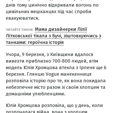
днів тому цинічно відкривали вогонь по
цивільних мешканцях під час спроби
евакуюватися.
Мама дизайнерки Лілії
ЧИТАЙТЕ ТАКОЖ
Літковської тікала з Бучі, зіштовхуючись з
танками: героїчна історія
Учора, 9 березня, з Київщини вдалося
вивезти приблизно 700-800 людей, втім
модель Юлія Хромцова втекла з Ірпеня ще 6
березня. Глянцю Vogue манекенниця
розповіла історію про те, як вона покидала
небезпечне місто разом зі своїм хлопцем та
домашніми улюбленцями.
Юлія Хромцова розповіла, що у день, коли
розпочалася війна, вона з хлопцем