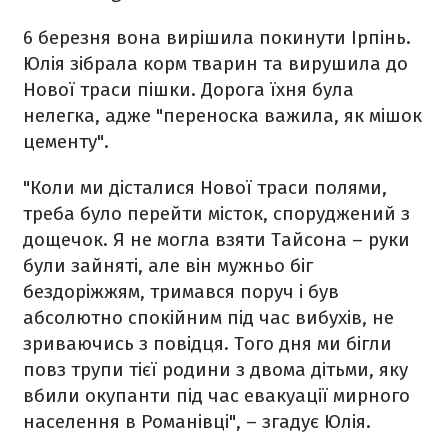
6 березня вона вирішила покинути Ірпінь.
Юлія зібрала корм тварин та вирушила до
Нової траси пішки. Дорога їхня була
нелегка, адже "переноска важила, як мішок
цементу".
"Коли ми дісталися Нової траси полями,
треба було перейти місток, споруджений з
дощечок. Я не могла взяти Тайсона – руки
були зайняті, але він мужньо біг
бездоріжжям, тримався поруч і був
абсолютно спокійним під час вибухів, не
зриваючись з повідця. Того дня ми бігли
повз трупи тієї родини з двома дітьми, яку
вбили окупанти під час евакуації мирного
населення в Романівці", – згадує Юлія.