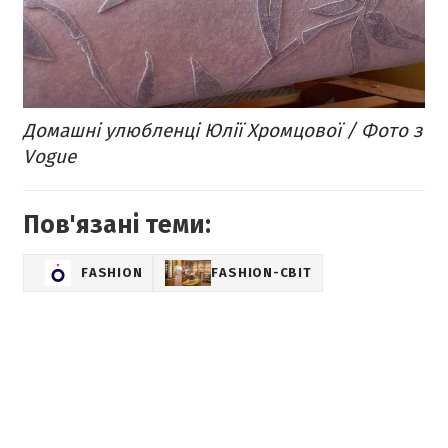
Домашні улюбленці Юлії Хромцової / Фото з
Vogue
Пов'язані теми:
FASHION
FASHION-СВІТ