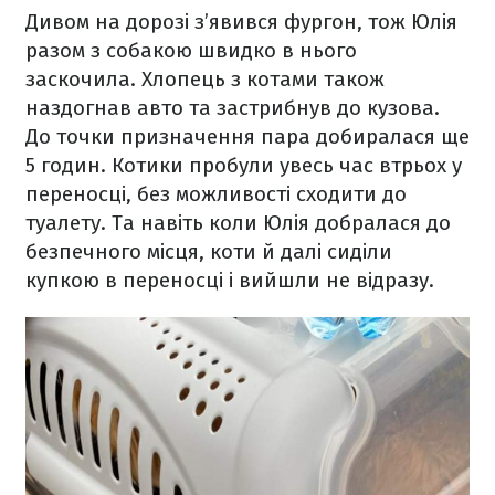
Дивом на дорозі з’явився фургон, тож Юлія
разом з собакою швидко в нього
заскочила. Хлопець з котами також
наздогнав авто та застрибнув до кузова.
До точки призначення пара добиралася ще
5 годин. Котики пробули увесь час втрьох у
переносці, без можливості сходити до
туалету. Та навіть коли Юлія добралася до
безпечного місця, коти й далі сиділи
купкою в переносці і вийшли не відразу.