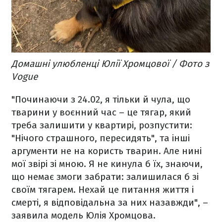
Домашні улюбленці Юлії Хромцової / Фото з
Vogue
"Починаючи з 24.02, я тільки й чула, що
тварини у воєнний час – це тягар, який
треба залишити у квартирі, розпустити:
"Нічого страшного, пересидять", та інші
аргументи не на користь тварин. Але нині
мої звірі зі мною. Я не кинула б їх, знаючи,
що немає змоги забрати: залишилася б зі
своїм тягарем. Нехай це питання життя і
смерті, я відповідальна за них назавжди", –
заявила модель Юлія Хромцова.