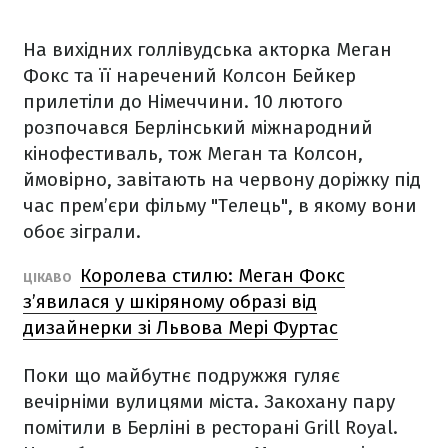
На вихідних голлівудська акторка Меган
Фокс та її наречений Колсон Бейкер
прилетіли до Німеччини. 10 лютого
розпочався Берлінський міжнародний
кінофестиваль, тож Меган та Колсон,
ймовірно, завітають на червону доріжку під
час прем’єри фільму "Телець", в якому вони
обоє зіграли.
Королева стилю: Меган Фокс
ЦІКАВО
з’явилася у шкіряному образі від
дизайнерки зі Львова Мері Фуртас
Поки що майбутнє подружжя гуляє
вечірніми вулицями міста. Закохану пару
помітили в Берліні в ресторані Grill Royal.