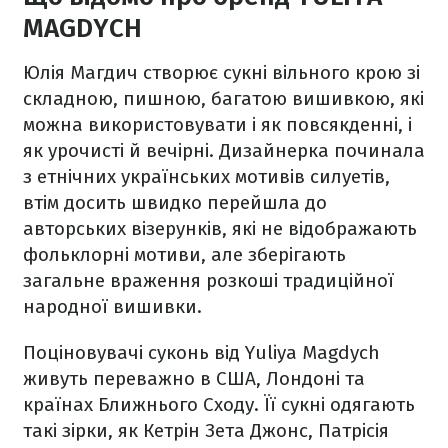
MAGDYCH
Юлія Магдич створює сукні вільного крою зі
складною, пишною, багатою вишивкою, які
можна використовувати і як повсякденні, і
як урочисті й вечірні. Дизайнерка починала
з етнічних українських мотивів силуетів,
втім досить швидко перейшла до
авторських візерунків, які не відображають
фольклорні мотиви, але зберігають
загальне враження розкоші традиційної
народної вишивки.
Поціновувачі суконь від Yuliya Magdych
живуть переважно в США, Лондоні та
країнах Ближнього Сходу. Її сукні одягають
такі зірки, як Кетрін Зета Джонс, Патрісія