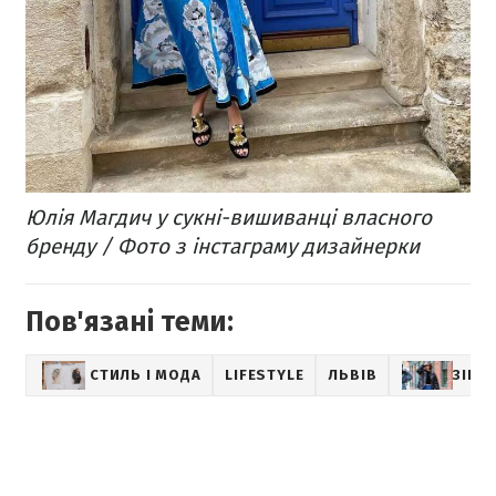
Юлія Магдич у сукні-вишиванці власного
бренду / Фото з інстаграму дизайнерки
Пов'язані теми:
СТИЛЬ І МОДА
LIFESTYLE
ЛЬВІВ
ЗІРК