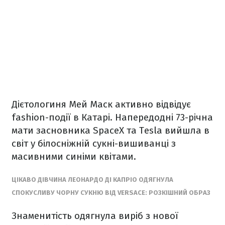
Дієтологиня Мей Маск активно відвідує
fashion-події в Катарі. Напередодні 73-річна
мати засновника SpaceX та Tesla вийшла в
світ у білосніжній сукні-вишиванці з
масивними синіми квітами.
ЦІКАВО ДІВЧИНА ЛЕОНАРДО ДІ КАПРІО ОДЯГНУЛА
СПОКУСЛИВУ ЧОРНУ СУКНЮ ВІД VERSACE: РОЗКІШНИЙ ОБРАЗ
Знаменитість одягнула виріб з нової