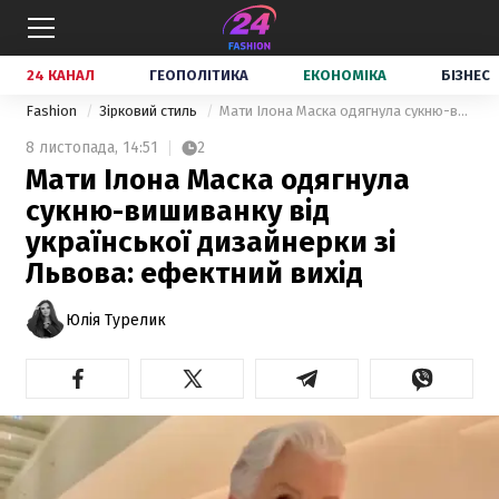
24 КАНАЛ
ГЕОПОЛІТИКА
ЕКОНОМІКА
БІЗНЕС
Fashion
Зірковий стиль
Мати Ілона Маска одягнула сукню-вишиванку від української дизайнерки зі Львова: ефектний вихід
8 листопада,
14:51
2
Мати Ілона Маска одягнула
сукню-вишиванку від
української дизайнерки зі
Львова: ефектний вихід
Юлія Турелик