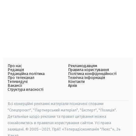
Про нас
Рекламодавцям
Редакція
Правила користування
Редакційна політика
Політика конфіденційності
Про телеканал
Технічна інформація
Телеведучі
Контакти
Вакансії
Архів
Структура власності
Всі комерційні рекламні матеріали позначені словами
"Спецпроєкт", "Партнерський матеріал", "Експерт", "Позиція".
Детальніше щодо реклами та правил цитування можна
ознайомитись в правилах користування сайтом. Усі права
захищені. © 2005—2021, ПрАТ «Телерадіокомпанія "Люкс"», 24
Канал.