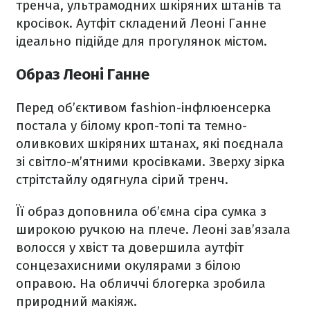
тренча, ультрамодних шкіряних штанів та
кросівок. Аутфіт складений Леоні Ганне
ідеально підійде для прогулянок містом.
Образ Леоні Ганне
Перед об’єктивом fashion-інфлюенсерка
постала у білому кроп-топі та темно-
оливкових шкіряних штанах, які поєднала
зі світло-м’ятними кросівками. Зверху зірка
стрітстайлу одягнула сірий тренч.
Її образ доповнила об’ємна сіра сумка з
широкою ручкою на плече. Леоні зав’язала
волосся у хвіст та довершила аутфіт
сонцезахисними окулярами з білою
оправою. На обличчі блогерка зробила
природний макіяж.