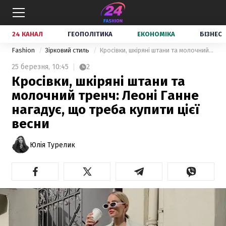
24 КАНАЛ
ГЕОПОЛІТИКА
ЕКОНОМІКА
БІЗНЕС
Fashion
Зірковий стиль
Кросівки, шкіряні штани та молочний тренч: Леоні Ганне нагадує, що треба купити цієї весни
25 березня,
10:45
2
Кросівки, шкіряні штани та
молочний тренч: Леоні Ганне
нагадує, що треба купити цієї
весни
Юлія Турелик