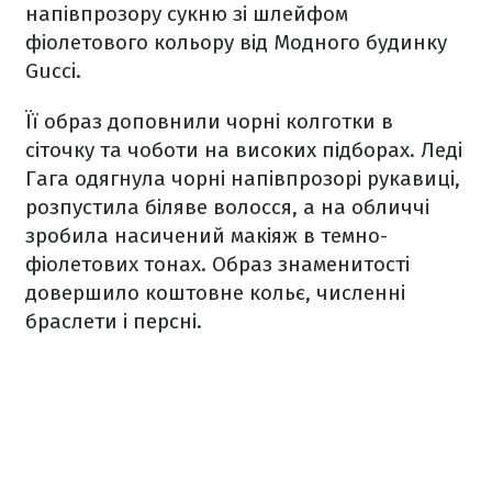
напівпрозору сукню зі шлейфом
фіолетового кольору від Модного будинку
Gucci.
Її образ доповнили чорні колготки в
сіточку та чоботи на високих підборах. Леді
Гага одягнула чорні напівпрозорі рукавиці,
розпустила біляве волосся, а на обличчі
зробила насичений макіяж в темно-
фіолетових тонах. Образ знаменитості
довершило коштовне кольє, численні
браслети і персні.