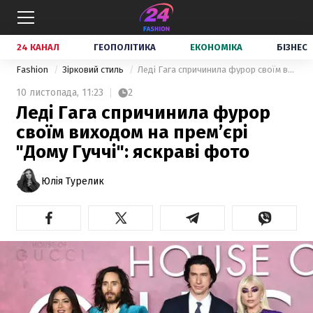
24 КАНАЛ
ГЕОПОЛІТИКА
ЕКОНОМІКА
БІЗНЕС
Fashion
Зірковий стиль
Леді Гага спричинила фурор своїм виходом на прем’єрі "Дому Гуччі": яскраві фото
10 листопада,
11:23
2
Леді Гага спричинила фурор
своїм виходом на прем’єрі
"Дому Гуччі": яскраві фото
Юлія Турелик