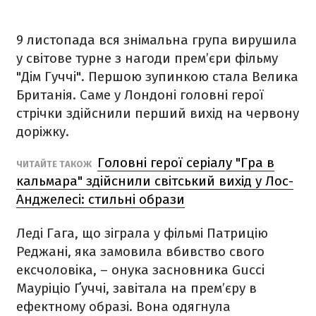
9 листопада вся знімальна група вирушила
у світове турне з нагоди прем’єри фільму
"Дім Гуччі". Першою зупинкою стала Велика
Британія. Саме у Лондоні головні герої
стрічки здійснили перший вихід на червону
доріжку.
Головні герої серіалу "Гра в
ЧИТАЙТЕ ТАКОЖ
кальмара" здійснили світський вихід у Лос-
Анджелесі: стильні образи
Леді Гага, що зіграла у фільмі Патрицію
Реджані, яка замовила вбивство свого
ексчоловіка, – онука засновника Gucci
Мауріціо Ґуччі, завітала на прем’єру в
ефектному образі. Вона одягнула