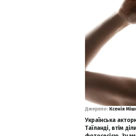
Джерело:
Ксенія Мі
Українська акторк
Таїланді, втім ді
фотосесією. Знаме