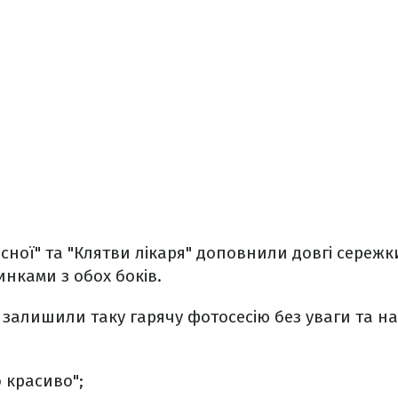
осної" та "Клятви лікаря" доповнили довгі сережки
нками з обох боків.
залишили таку гарячу фотосесію без уваги та н
 красиво";