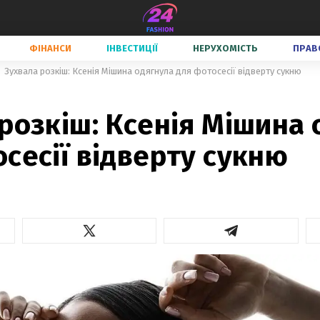
ФІНАНСИ
ІНВЕСТИЦІЇ
НЕРУХОМІСТЬ
ПРАВ
Зухвала розкіш: Ксенія Мішина одягнула для фотосесії відверту сукню
розкіш: Ксенія Мішина
сесії відверту сукню