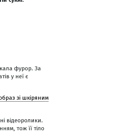
кала фурор. За
ів у неї є
образ зі шкіряним
шні відеоролики.
ням, тож її тіло