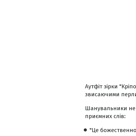
Аутфіт зірки "Кріп
звисаючими перли
Шанувальники не 
приємних слів:
"Це божественно