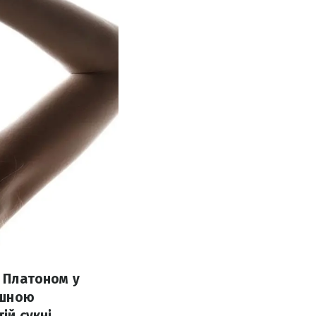
м Платоном у
кішною
ій сукні.