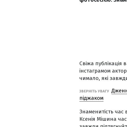
Свіжа публікація 
інстаграмом акторк
чимало, які завжд
Дженн
ЗВЕРНІТЬ УВАГУ
піджаком
Знаменитість час в
Ксенія Мішина час
завжди підтягнуйте