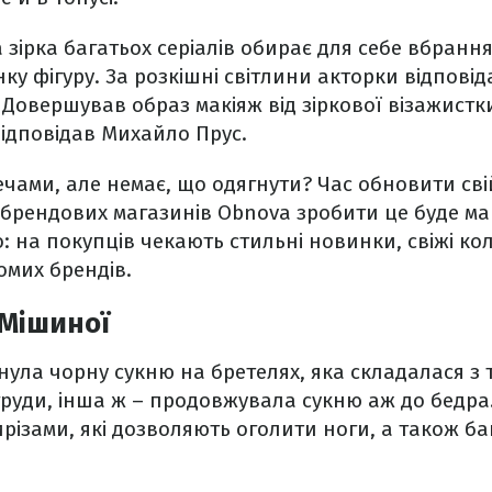
а зірка багатьох серіалів обирає для себе вбранн
унку фігуру. За розкішні світлини акторки відпов
 Довершував образ макіяж від зіркової візажист
 відповідав Михайло Прус.
ами, але немає, що одягнути? Час обновити сві
ибрендових магазинів Obnova зробити це буде м
: на покупців чекають стильні новинки, свіжі кол
омих брендів.
 Мішиної
нула чорну сукню на бретелях, яка складалася з 
руди, інша ж – продовжувала сукню аж до бедра.
різами, які дозволяють оголити ноги, а також ба