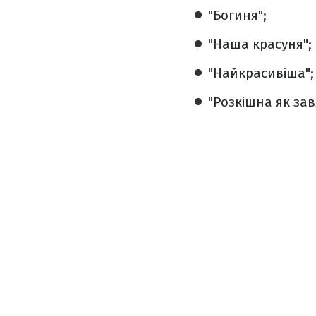
"Богиня";
"Наша красуня";
"Найкрасивіша";
"Розкішна як за