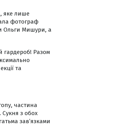
я, яке лише
ідала фотограф
ки Ольги Мишури, а
й гардероб! Разом
аксимально
екції та
топу, частина
 Сукня з обох
гатьма зав’язками