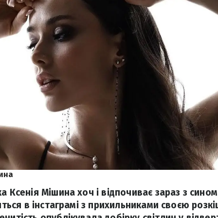
шина
а Ксенія Мішина хоч і відпочиває зараз з сино
литься в інстаграмі з прихильниками своєю роз
нитість опублікувала добірку світлин у відверт