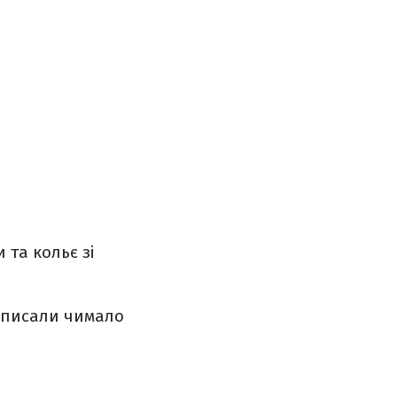
 та кольє зі
аписали чимало