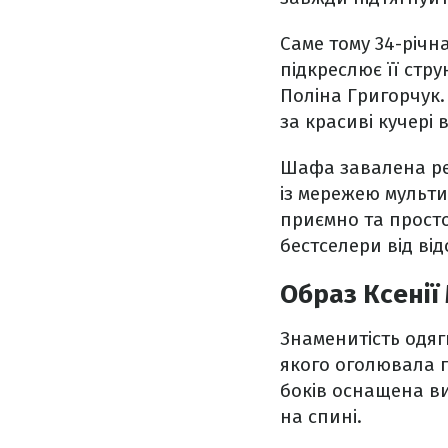
Саме тому 34-річн
підкреслює її стр
Поліна Григорчук.
за красиві кучері
Шафа завалена реч
із мережею мульт
приємно та просто
бестселери від від
Образ Ксенії
Знаменитість одяг
якого оголювала г
боків оснащена ви
на спині.