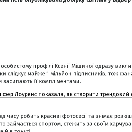
в особистому профілі
Ксенії Мішиної
одразу викли
и слідкує майже 1 мільйон підписників, тож фанат
и засипають її компліментами.
іфер Лоуренс показала, як створити трендовий 
ід часу робить красиві фотосесії та знімає розкі
то займається спортом, стежить за своїм харчуван
 й в тонусі.