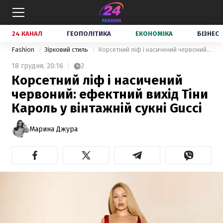
24 КАНАЛ
ГЕОПОЛІТИКА
ЕКОНОМІКА
БІЗНЕС
Fashion
Зірковий стиль
Корсетний ліф і насичений червоний: ефектний вихід Тіни Кароль у вінтажній сукні Gucci
18 грудня,
20:16
2
Корсетний ліф і насичений
червоний: ефектний вихід Тіни
Кароль у вінтажній сукні Gucci
Марина Джура