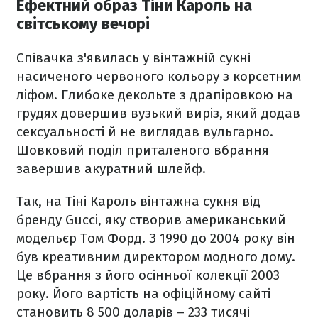
Ефектний образ Тіни Кароль на
світському вечорі
Співачка з'явилась у вінтажній сукні
насиченого червоного кольору з корсетним
ліфом. Глибоке декольте з драпіровкою на
грудях довершив вузький виріз, який додав
сексуальності й не виглядав вульгарно.
Шовковий поділ приталеного вбрання
завершив акуратний шлейф.
Так, на Тіні Кароль вінтажна сукня від
бренду Gucci, яку створив американський
модельєр Том Форд. З 1990 до 2004 року він
був креативним директором модного дому.
Це вбрання з його осінньої колекції 2003
року. Його вартість на офіційному сайті
становить 8 500 доларів – 233 тисячі