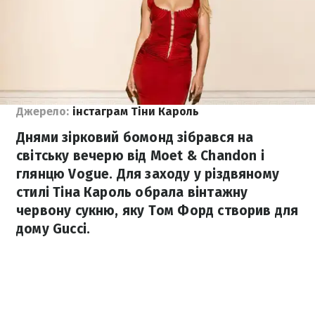
Джерело:
інстаграм Тіни Кароль
Днями зірковий бомонд зібрався на
світську вечерю від Moet & Chandon і
глянцю Vogue. Для заходу у різдвяному
стилі Тіна Кароль обрала вінтажну
червону сукню, яку Том Форд створив для
дому Gucci.