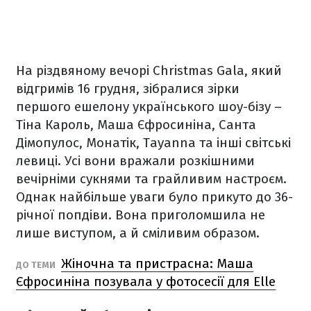
На різдвяному вечорі Christmas Gala, який
відгримів 16 грудня, зібралися зірки
першого ешелону українського шоу-бізу –
Тіна Кароль, Маша Єфросиніна, Санта
Дімопулос, Монатік, Tayanna та інші світські
левиці. Усі вони вражали розкішними
вечірніми сукнями та грайливим настроєм.
Однак найбільше уваги було прикуто до 36-
річної попдіви. Вона приголомшила не
лише виступом, а й сміливим образом.
Жіночна та пристрасна: Маша
ДО ТЕМИ
Єфросиніна позувала у фотосесії для Elle