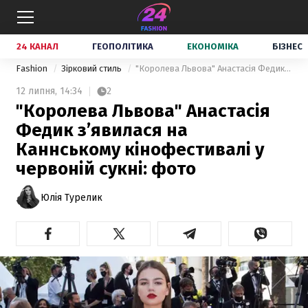
24 КАНАЛ
ГЕОПОЛІТИКА
ЕКОНОМІКА
БІЗНЕС
Fashion
Зірковий стиль
"Королева Львова" Анастасія Федик з’явилася на Каннському кінофестивалі у червоній сукні: фото
12 липня,
14:34
2
"Королева Львова" Анастасія
Федик з’явилася на
Каннському кінофестивалі у
червоній сукні: фото
Юлія Турелик