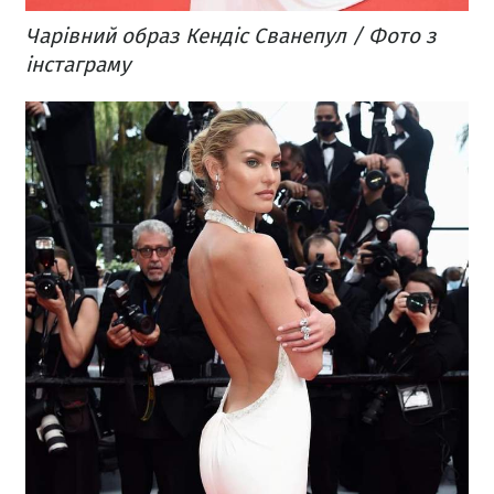
Чарівний образ Кендіс Сванепул / Фото з
інстаграму