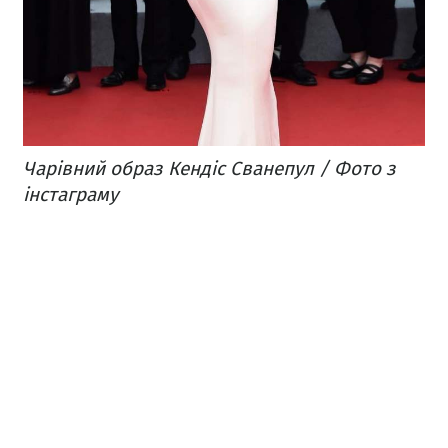
Чарівний образ Кендіс Сванепул / Фото з
інстаграму