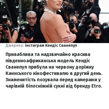
Джерело:
інстаграм Кендіс Сванепул
Приваблива та надзвичайно красива
південноафриканська модель Кендіс
Сванепул прибула на червону доріжку
Каннського кінофестивалю в другий день.
Знаменитість позувала перед камерами у
чарівній білосніжній сукні від бренду Etro.