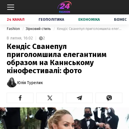
24 КАНАЛ
ГЕОПОЛІТИКА
ЕКОНОМІКА
БІЗНЕС
Fashion
Зірковий стиль
Кендіс Сванепул приголомшила елегантним образом на Каннському кінофестивалі: фото
8 липня,
16:02
2
Кендіс Сванепул
приголомшила елегантним
образом на Каннському
кінофестивалі: фото
Юлія Турелик