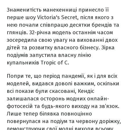
Знаменитість манекенниці принесло її
перше шоу Victoria's Secret, після якого з
нею почали співпрацю десятки брендів та
глянців. 32-річна модель останнім часом
зосередила свою увагу на вихованні двох
дітей та розвитку власного бізнесу. Зірка
подіумів запустила власну лінію
купальників Tropic of C.
Попри те, що період пандемії, як і для всіх
моделей, видався доволі важким, оскільки
всі покази були скасовані, Кендіс
залишалася осторонь модних онлайн-
фотосесій та будь-якого виходу на зв’язок.
Лише тепер білявка повноцінно
повернулася на подіум та червону доріжку,
демонструючи свої модні виходи всьому