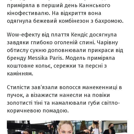
приміряла в перший день Каннського
кінофестивалю. На відкриття вона
одягнула бежевий комбінезон з бахромою.
Wow-ефекту від плаття Кендіс досягнула
завдяки глибоко оголеній спині. Чарівну
обтислу сукню доповнювали прикраси від
бренду Messika Paris. Модель приміряла
коштовне кольє, сережки та персні з
камінням.
Стилісти зав’язали волосся манекенниці в
пучок, а візажисти нанесли на повіки
золотисті тіні та намалювали губи світло-
коричневою помадою.