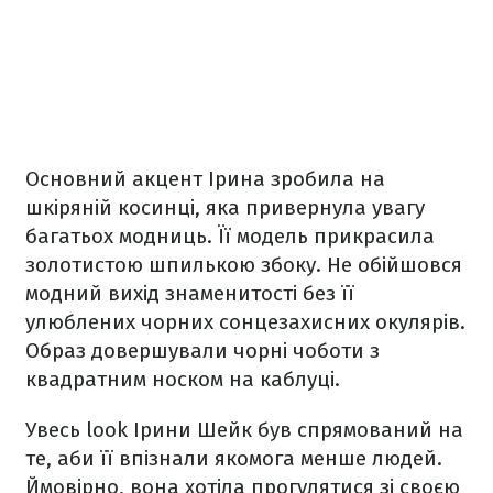
Основний акцент Ірина зробила на
шкіряній косинці, яка привернула увагу
багатьох модниць. Її модель прикрасила
золотистою шпилькою збоку. Не обійшовся
модний вихід знаменитості без її
улюблених чорних сонцезахисних окулярів.
Образ довершували чорні чоботи з
квадратним носком на каблуці.
Увесь look Ірини Шейк був спрямований на
те, аби її впізнали якомога менше людей.
Ймовірно, вона хотіла прогулятися зі своєю