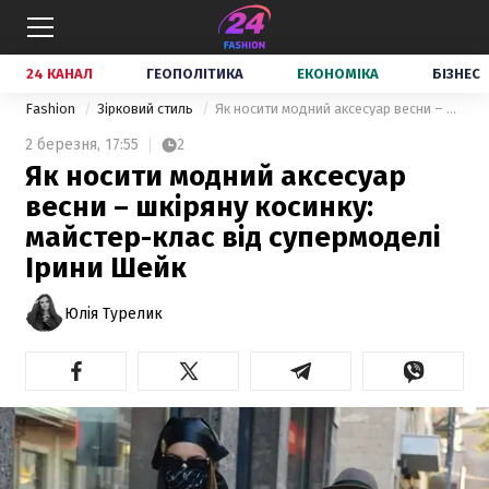
24 КАНАЛ
ГЕОПОЛІТИКА
ЕКОНОМІКА
БІЗНЕС
Fashion
Зірковий стиль
Як носити модний аксесуар весни – шкіряну косинку: майстер-клас від супермоделі Ірини Шейк
2 березня,
17:55
2
Як носити модний аксесуар
весни – шкіряну косинку:
майстер-клас від супермоделі
Ірини Шейк
Юлія Турелик