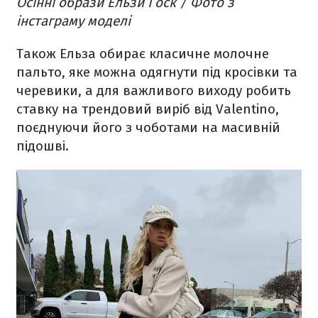
Осінні образи Ельзи Госк / Фото з
інстаграму моделі
Також Ельза обирає класичне молочне
пальто, яке можна одягнути під кросівки та
черевики, а для важливого виходу робить
ставку на трендовий виріб від Valentino,
поєднуючи його з чоботами на масивній
підошві.