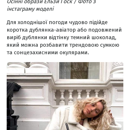
Осінні образи Ельзи Госк / Фото з
інстаграму моделі
Для холоднішої погоди чудово підійде
коротка дублянка-авіатор або подовжений
виріб дублянки відтінку темний шоколад,
який можна розбавити трендовою сумкою
та сонцезахисними окулярами.