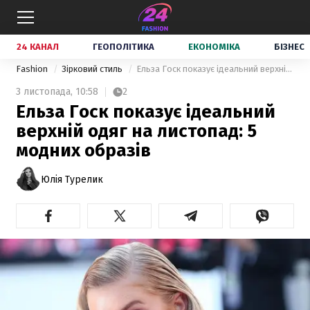
24 КАНАЛ
ГЕОПОЛІТИКА
ЕКОНОМІКА
БІЗНЕС
Fashion
Зірковий стиль
Ельза Госк показує ідеальний верхній одяг на листопад: 5 модних образів
3 листопада,
10:58
2
Ельза Госк показує ідеальний
верхній одяг на листопад: 5
модних образів
Юлія Турелик