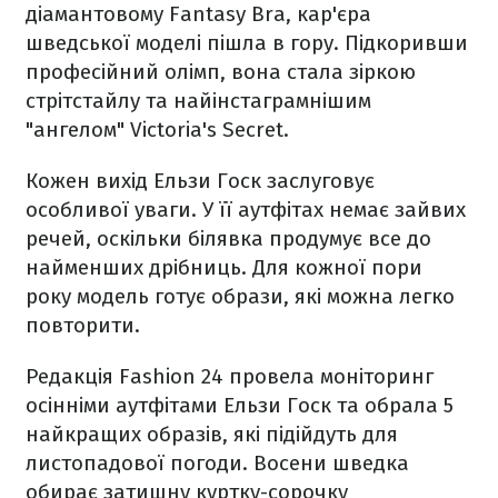
діамантовому Fantasy Bra, кар'єра
шведської моделі пішла в гору. Підкоривши
професійний олімп, вона стала зіркою
стрітстайлу та найінстаграмнішим
"ангелом" Victoria's Secret.
Кожен вихід Ельзи Госк заслуговує
особливої уваги. У її аутфітах немає зайвих
речей, оскільки білявка продумує все до
найменших дрібниць. Для кожної пори
року модель готує образи, які можна легко
повторити.
Редакція Fashion 24 провела моніторинг
осінніми аутфітами Ельзи Госк та обрала 5
найкращих образів, які підійдуть для
листопадової погоди. Восени шведка
обирає затишну куртку-сорочку