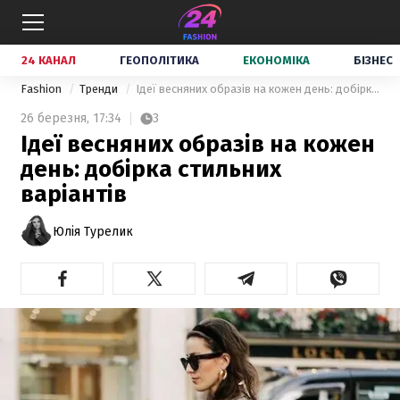
24 КАНАЛ
ГЕОПОЛІТИКА
ЕКОНОМІКА
БІЗНЕС
Fashion
Тренди
Ідеї весняних образів на кожен день: добірка стильних варіантів
26 березня,
17:34
3
Ідеї весняних образів на кожен
день: добірка стильних
варіантів
Юлія Турелик