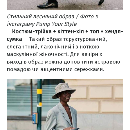
Стильний весняний образ / Фото з
інстаграму Pump Your Style
⠀
Костюм-трійка + кіттен-хіл + топ + хендл-
сумка
⠀
Такий образ тсруктурований,
елегантний, лаконічний і з ноткою
маскулінної жіночності. Для вечірніх
виходів образ можна доповнити яскравою
помадою чи акцентними сережками.