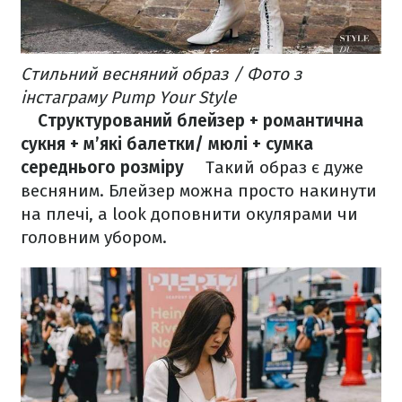
Стильний весняний образ / Фото з
інстаграму Pump Your Style
⠀
Структурований блейзер + романтична
сукня + м’які балетки/ мюлі + сумка
середнього розміру
⠀
Такий образ є дуже
весняним. Блейзер можна просто накинути
на плечі, а look доповнити окулярами чи
головним убором.