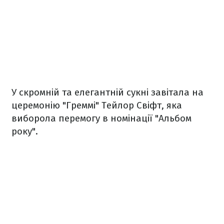
У скромній та елегантній сукні завітала на
церемонію "Греммі" Тейлор Свіфт, яка
виборола перемогу в номінації "Альбом
року".