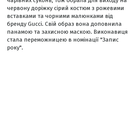
чарівних суконь, тож обрала для виходу на
червону доріжку сірий костюм з рожевими
вставками та чорними малюнками від
бренду Gucci. Cвій образ вона доповнила
панамою та захисною маскою. Виконавиця
стала переможницею в номінації "Запис
року".