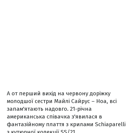
А от перший вихід на червону доріжку
молодшої сестри Майлі Сайрус – Ноа, всі
запам'ятають надовго. 21-річна
американська співачка з'явилася в
фантазійному плаття з крилами Schiaparelli
з кутюрної колекції SS/21.