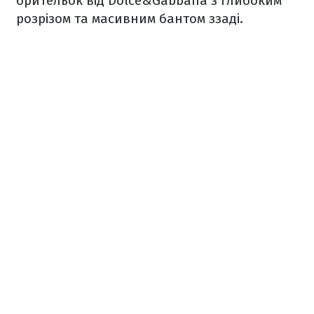
брительок від Dolce&Gаbbana з глибоким
розрізом та масивним бантом ззаді.