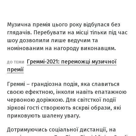
Музична премія цього року відбулася без
глядачів. Перебувати на місці тільки під час
шоу дозволили лише ведучим та
номінованим на нагороду виконавцям.
Греммі-2021: переможці музичної
ДО ТЕМИ
премії
Греммі – грандіозна подія, яка славиться
своєю ефектною, інколи навіть епатажною
червоною доріжкою. Для світсткої події
зіркові гості створюють яскрві образи, які
приковують шалену увагу.
Дотримуючись соціальної дистанції, на