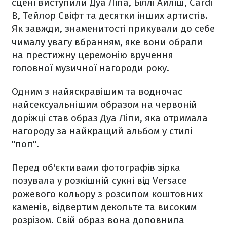
сцені виступили Дуа Ліпа, Біллі Айліш, Cardi
B, Тейлор Свіфт та десятки інших артистів.
Як завжди, знаменитості прикували до себе
чималу увагу вбранням, яке вони обрали
на престижну церемонію вручення
головної музичної нагороди року.
Одним з найяскравішим та водночас
найсексуальнішим образом на червоній
доріжці став образ Дуа Ліпи, яка отримала
нагороду за найкращий альбом у стилі
"поп".
Перед об'єктивами фотографів зірка
позувала у розкішній сукні від Versace
рожевого кольору з розсипом коштовних
каменів, відвертим декольте та високим
розрізом. Свій образ вона доповнила