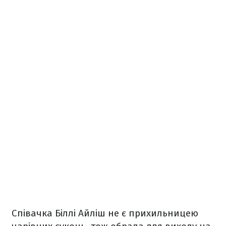
Співачка Біллі Айліш не є прихильницею