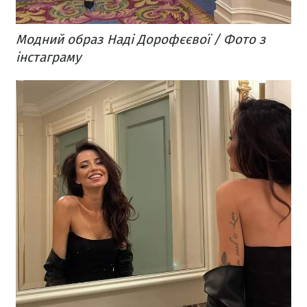
Модний образ Наді Дорофєєвої / Фото з
інстаграму