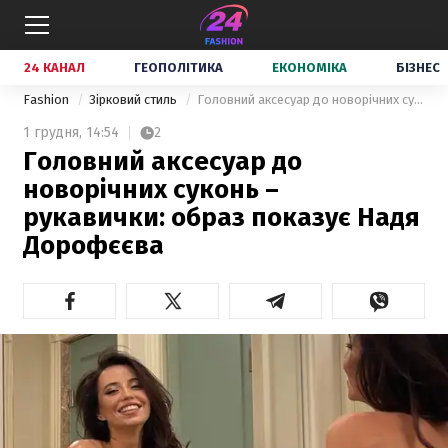
24 КАНАЛ
ГЕОПОЛІТИКА
ЕКОНОМІКА
БІЗНЕС
Fashion
Зірковий стиль
Головний аксесуар до новорічних суконь – рукавички: образ показує Надя Дорофєєва
1 грудня,
14:54
2
Головний аксесуар до
новорічних суконь –
рукавички: образ показує Надя
Дорофєєва