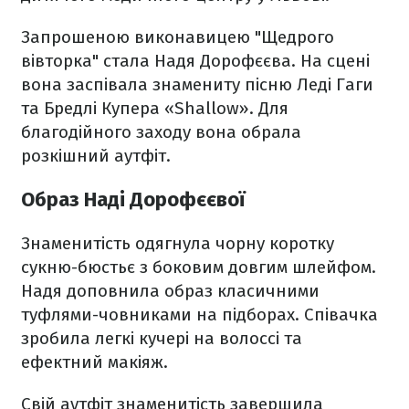
Запрошеною виконавицею "Щедрого
вівторка" стала Надя Дорофєєва. На сцені
вона заспівала знамениту пісню Леді Гаги
та Бредлі Купера «Shallow». Для
благодійного заходу вона обрала
розкішний аутфіт.
Образ Наді Дорофєєвої
Знаменитість одягнула чорну коротку
сукню-бюстьє з боковим довгим шлейфом.
Надя доповнила образ класичними
туфлями-човниками на підборах. Співачка
зробила легкі кучері на волоссі та
ефектний макіяж.
Свій аутфіт знаменитість завершила