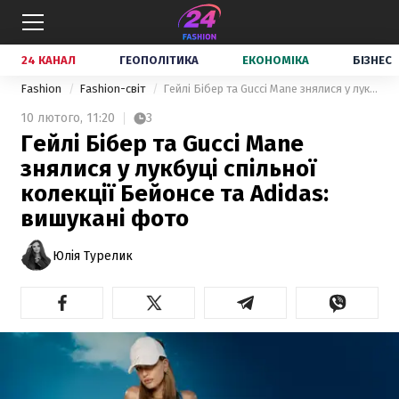
24 КАНАЛ
ГЕОПОЛІТИКА
ЕКОНОМІКА
БІЗНЕС
Fashion
Fashion-світ
Гейлі Бібер та Gucci Mane знялися у лукбуці спільної колекції Бейонсе та Adidas: вишукані фото
10 лютого,
11:20
3
Гейлі Бібер та Gucci Mane
знялися у лукбуці спільної
колекції Бейонсе та Adidas:
вишукані фото
Юлія Турелик