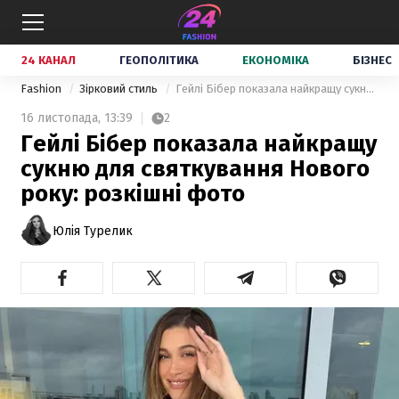
24 КАНАЛ
ГЕОПОЛІТИКА
ЕКОНОМІКА
БІЗНЕС
Fashion
Зірковий стиль
Гейлі Бібер показала найкращу сукню для святкування Нового року: розкішні фото
16 листопада,
13:39
2
Гейлі Бібер показала найкращу
сукню для святкування Нового
року: розкішні фото
Юлія Турелик