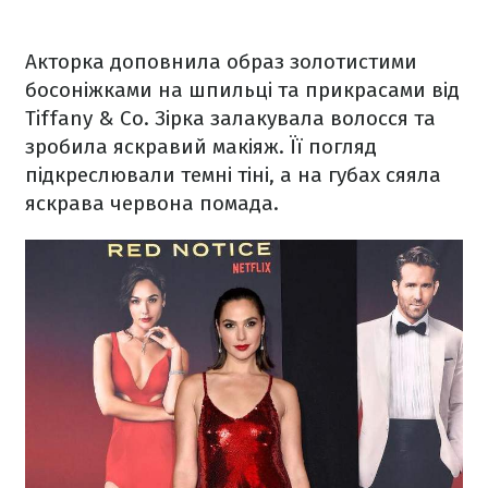
Акторка доповнила образ золотистими
босоніжками на шпильці та прикрасами від
Tiffany & Co. Зірка залакувала волосся та
зробила яскравий макіяж. Її погляд
підкреслювали темні тіні, а на губах сяяла
яскрава червона помада.