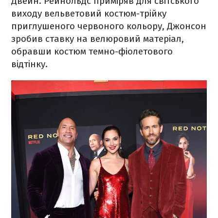
Двейн. Рейнольдс приміряв для світського
виходу вельветовий костюм-трійку
приглушеного червоного кольору, Джонсон
зробив ставку на велюровий матеріал,
обравши костюм темно-фіолетового
відтінку.