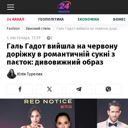
24 КАНАЛ
ГЕОПОЛІТИКА
ЕКОНОМІКА
БІЗНЕС
Fashion
Зірковий стиль
Галь Гадот вийшла на червону доріжку в романтичній сукні з паєток: дивовижний образ
4 листопада,
13:39
2
Галь Гадот вийшла на червону
доріжку в романтичній сукні з
паєток: дивовижний образ
Юлія Турелик