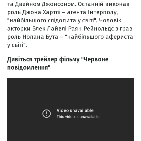
та Двейном Джонсоном. Останній виконав
роль Джона Хартлі – агента Інтерполу,
"найбільшого слідопита у світі". Чоловік
акторки Блек Лайвлі Раян Рейнольдс зіграв
роль Нолана Бута – "найбільшого афериста
у світі".
Дивіться трейлер фільму "Червоне
повідомлення"