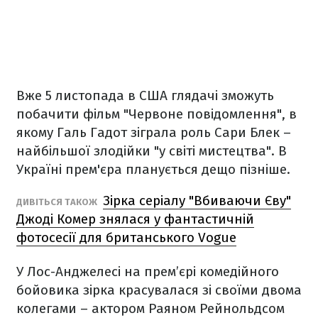
Вже 5 листопада в США глядачі зможуть
побачити фільм "Червоне повідомлення", в
якому Галь Гадот зіграла роль Сари Блек –
найбільшої злодійки "у світі мистецтва". В
Україні прем'єра планується дещо пізніше.
Зірка серіалу "Вбиваючи Єву"
ДИВІТЬСЯ ТАКОЖ
Джоді Комер знялася у фантастичній
фотосесії для британського Vogue
У Лос-Анджелесі на прем’єрі комедійного
бойовика зірка красувалася зі своїми двома
колегами – актором Раяном Рейнольдсом