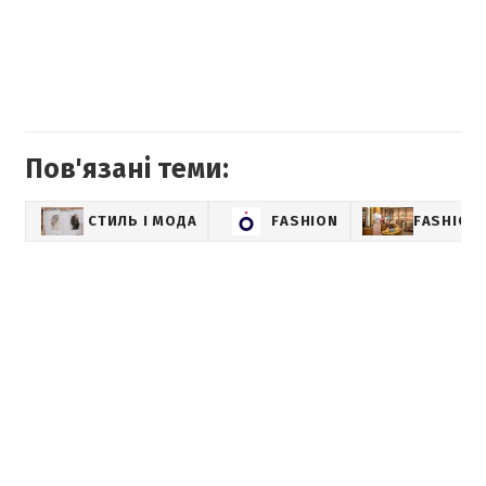
Пов'язані теми:
СТИЛЬ І МОДА
FASHION
FASHION-