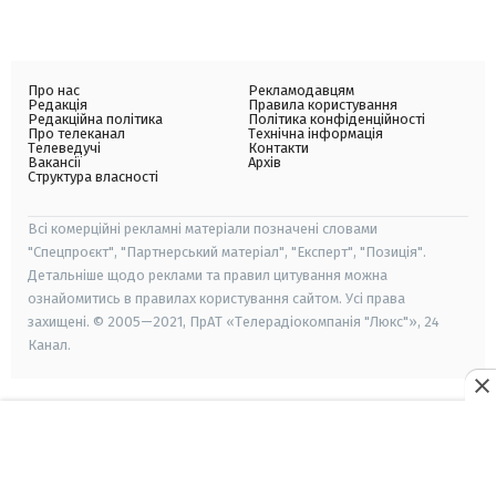
Про нас
Рекламодавцям
Редакція
Правила користування
Редакційна політика
Політика конфіденційності
Про телеканал
Технічна інформація
Телеведучі
Контакти
Вакансії
Архів
Структура власності
Всі комерційні рекламні матеріали позначені словами
"Спецпроєкт", "Партнерський матеріал", "Експерт", "Позиція".
Детальніше щодо реклами та правил цитування можна
ознайомитись в правилах користування сайтом. Усі права
захищені. © 2005—2021, ПрАТ «Телерадіокомпанія "Люкс"», 24
Канал.