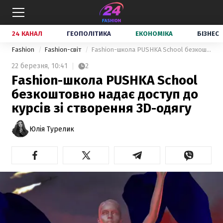
24 КАНАЛ
ГЕОПОЛІТИКА
ЕКОНОМІКА
БІЗНЕС
Fashion
Fashion-світ
Fashion-школа PUSHKA School безкоштовно надає доступ до курсів зі створення 3D-одягу
22 березня,
10:41
2
Fashion-школа PUSHKA School
безкоштовно надає доступ до
курсів зі створення 3D-одягу
Юлія Турелик