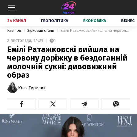
24 КАНАЛ
ГЕОПОЛІТИКА
ЕКОНОМІКА
БІЗНЕС
Fashion
Зірковий стиль
Емілі Ратажковскі вийшла на червону доріжку в бездоганній молочній сукні: дивовижний образ
2 листопада,
14:21
1
Емілі Ратажковскі вийшла на
червону доріжку в бездоганній
молочній сукні: дивовижний
образ
Юлія Турелик