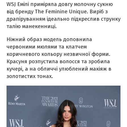
WSJ Емілі приміряла довгу молочну сукню
від бренду The Feminine Unique. Виріб з
драпіруванням ідеально підкреслив струнку
талію манекенниці.
Ніжний образ модель доповнила
червоними мюлями та клатчем
коричневого кольору незвичної форми.
Красуня розпустила волосся та зробила
кучері, а на обличчі улюблений макіяж в
золотистих тонах.