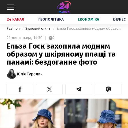
24 КАНАЛ
ГЕОПОЛІТИКА
ЕКОНОМІКА
БІЗНЕС
Fashion
Зірковий стиль
Ельза Госк захопила модним образом у шкіряному плащі та панамі: бездоганне фото
21 листопада,
14:30
2
Ельза Госк захопила модним
образом у шкіряному плащі та
панамі: бездоганне фото
Юлія Турелик