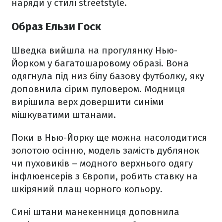
наряди у стилі streetstyle.
Образ Ельзи Госк
Шведка вийшла на прогулянку Нью-
Йорком у багатошаровому образі. Вона
одягнула під низ білу базову футболку, яку
доповнила сірим пуловером. Модниця
вирішила верх довершити синіми
мішкуватими штанами.
Поки в Нью-Йорку ще можна насолодитися
золотою осінню, модель замість дублянок
чи пуховиків – модного верхнього одягу
інфлюенсерів з Європи, робить ставку на
шкіряний плащ чорного кольору.
Сині штани манекенниця доповнила