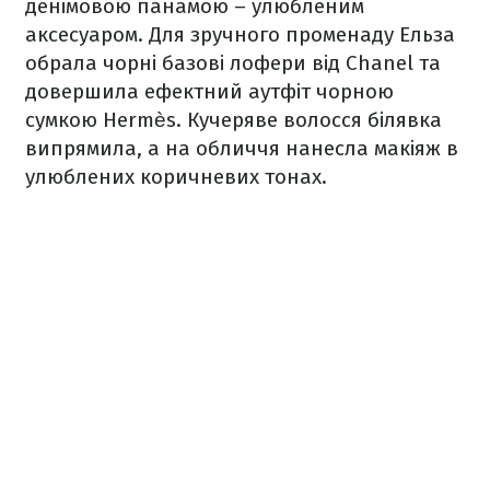
денімовою панамою – улюбленим
аксесуаром. Для зручного променаду Ельза
обрала чорні базові лофери від Chanel та
довершила ефектний аутфіт чорною
сумкою Hermès. Кучеряве волосся білявка
випрямила, а на обличчя нанесла макіяж в
улюблених коричневих тонах.