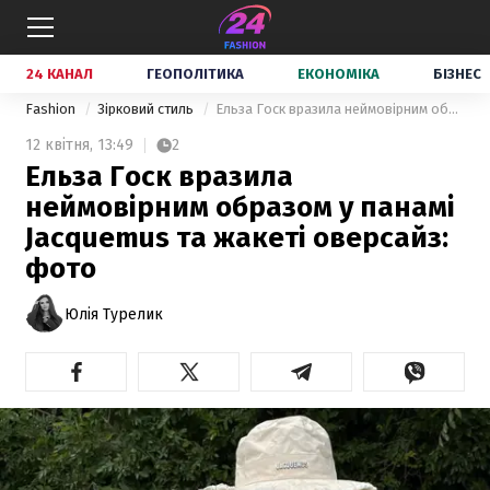
24 КАНАЛ
ГЕОПОЛІТИКА
ЕКОНОМІКА
БІЗНЕС
Fashion
Зірковий стиль
Ельза Госк вразила неймовірним образом у панамі Jacquemus та жакеті оверсайз: фото
12 квітня,
13:49
2
Ельза Госк вразила
неймовірним образом у панамі
Jacquemus та жакеті оверсайз:
фото
Юлія Турелик