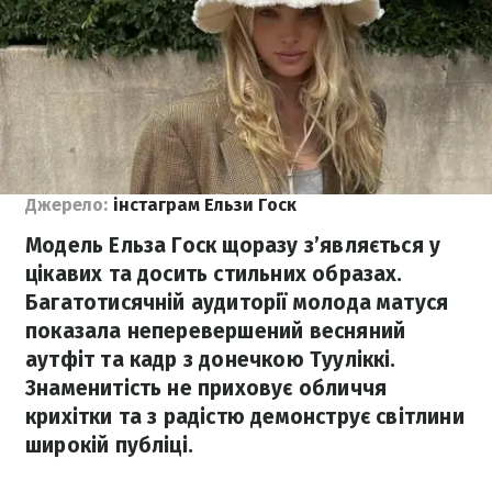
Джерело:
інстаграм Ельзи Госк
Модель Ельза Госк щоразу з’являється у
цікавих та досить стильних образах.
Багатотисячній аудиторії молода матуся
показала неперевершений весняний
аутфіт та кадр з донечкою Тууліккі.
Знаменитість не приховує обличчя
крихітки та з радістю демонструє світлини
широкій публіці.