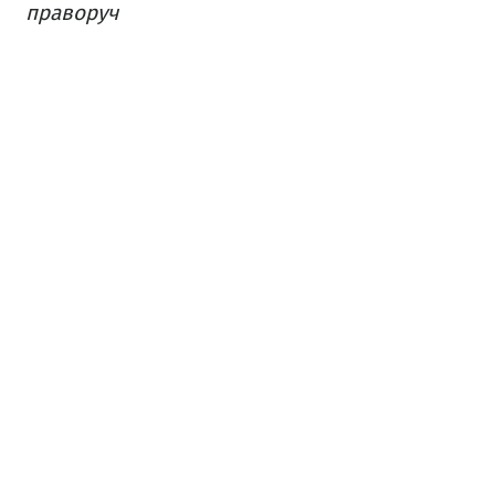
праворуч