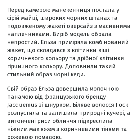
Перед камерою манекенниця постала у
сірій майці, широких чорних штанах та
подовженому жакеті оверсайз з масивними
наплечниками. Виріб модель обрала
непростий. Ельза приміряла комбінований
жакет, що складався з клітинки віші
коричневого кольору та дрібної клітинки
гірчичного кольору. Доповнили такий
стильний образ чорні кеди.
Свій образ Ельза довершила молочною
панамою від французького бренду
Jacquemus зі шнурком. Біляве волосся Госк
розпустила та залишила природні кучері, а
витончені риси обличчя підкреслила
ніжним макіяжем з коричневими тінями та
рожевою помадою.