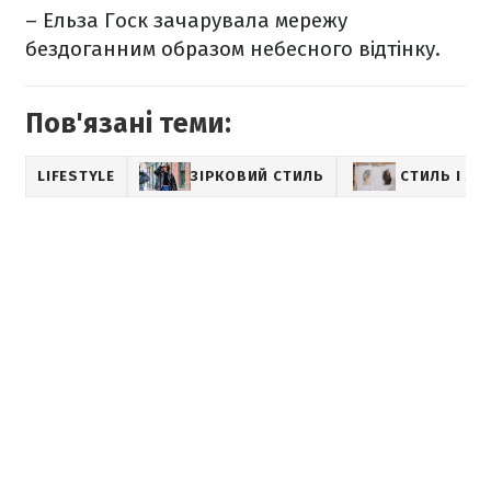
– Ельза Госк зачарувала мережу
бездоганним образом
небесного відтінку.
Пов'язані теми:
LIFESTYLE
ЗІРКОВИЙ СТИЛЬ
СТИЛЬ І М