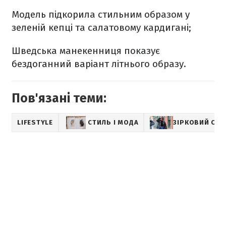
Модель підкорила стильним образом
у
зеленій кепці
та салатовому кардигані;
Шведська манекенниця показує
бездоганний варіант
літнього образу.
Пов'язані теми:
LIFESTYLE
СТИЛЬ І МОДА
ЗІРКОВИЙ СТИ