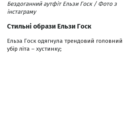
Бездоганний аутфіт Ельзи Госк / Фото з
інстаграму
Стильні образи Ельзи Госк
Ельза Госк одягнула
трендовий головний
убір літа
– хустинку;