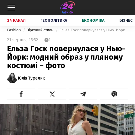
24 КАНАЛ
ГЕОПОЛІТИКА
ЕКОНОМІКА
БІЗНЕС
Fashion
Зірковий стиль
Ельза Госк повернулася у Нью-Йорк: модний образ у лляному костюмі – фото
21 червня,
15:52
1
Ельза Госк повернулася у Нью-
Йорк: модний образ у лляному
костюмі – фото
Юлія Турелик