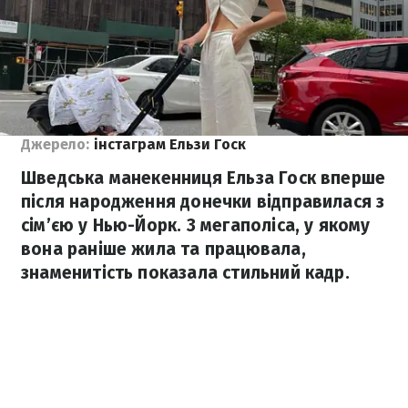
Джерело:
інстаграм Ельзи Госк
Шведська манекенниця Ельза Госк вперше
після народження донечки відправилася з
сім’єю у Нью-Йорк. З мегаполіса, у якому
вона раніше жила та працювала,
знаменитість показала стильний кадр.