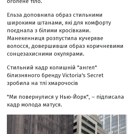
оголене тіло.
Ельза доповнила образ стильними
широкими штанами, які для комфорту
поєднала з білими кросівками.
Манекенниця розпустила кучеряве
волосся, довершивши образ коричневими
сонцезахисними окулярами.
Стильний кадр колишній "ангел"
білизняного бренду Victoria's Secret
зробила на тлі хмарочосів
"Ми повернулися у Нью-Йорк", – підписала
кадр молода матуся.