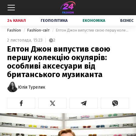
24 КАНАЛ
ГЕОПОЛІТИКА
ЕКОНОМІКА
БІЗНЕС
Fashion
Fashion-світ
Елтон Джон випустив свою першу колекцію окулярів: особливі аксесуари від британського музиканта
2 листопада,
15:23
2
Елтон Джон випустив свою
першу колекцію окулярів:
особливі аксесуари від
британського музиканта
Юлія Турелик